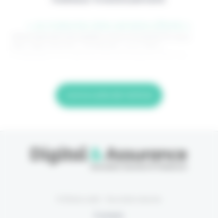
> Je m'abonne (1ère semaine offerte) <
(Abonnement annulable à tout moment) Si vous
êtes déjà abonné, connectez-vous Nom
d'utilisateur ou adresse de messagerie. Mot de
Lire la suite de l'article
© Eficiens 2026 - Tous droits réservés
À propos