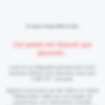
Il vous reste 90% à lire
Cet article est réservé aux
abonnés.
Lisez-le en intégralité gratuitement (1ère
semaine offerte) puis abonnez-vous pour
2,90€ HT / semaine.
Digital & Assurance est fier d'être un média
indépendant, édité par une équipe de
passionnés, sur l'assurance nouvelle