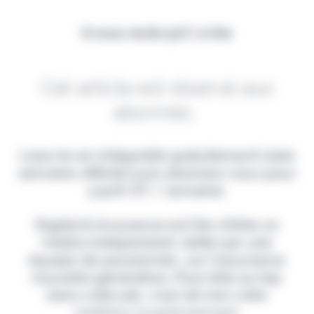
Il vous reste 90% à lire
Cet article est réservé aux
abonnés.
Lisez-le en intégralité gratuitement (1ère
semaine offerte) puis abonnez-vous pour
2,90€ HT / semaine.
Digital & Assurance est fier d'être un
média indépendant, édité par une
équipe de passionnés, sur l'assurance
nouvelle génération. Pour être au top
dans votre job, c'est de loin votre
meilleur investissement.