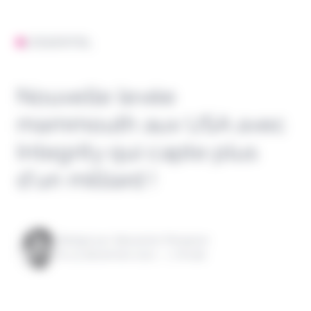
L'ESSENTIEL
Nouvelle levée
mammouth aux USA avec
Integrity qui capte plus
d’un milliard !
Rédigé par Alexandre Pengloan
le 23 décembre 2021 - 1 minute