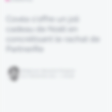
Covéa s’offre un joli
cadeau de Noël en
concrétisant le rachat de
PartnerRe
Rédigé par Alexandre Pengloan
le 27 décembre 2021 - 1 minute