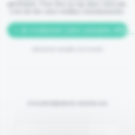
génération. Pour être au top dans votre job,
c'est de loin votre meilleur investissement.
> Je m'abonne (1ère semaine offerte
(Abonnement annulable à tout moment)
Si vous êtes déjà abonné, connectez-vous