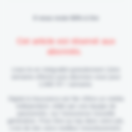
Il vous reste 90% à lire
Cet article est réservé aux
abonnés.
Lisez-le en intégralité gratuitement (1ère
semaine offerte) puis abonnez-vous pour
2,90€ HT / semaine.
Digital & Assurance est fier d'être un média
indépendant, édité par une équipe de
passionnés, sur l'assurance nouvelle
génération. Pour être au top dans votre job,
c'est de loin votre meilleur investissement.