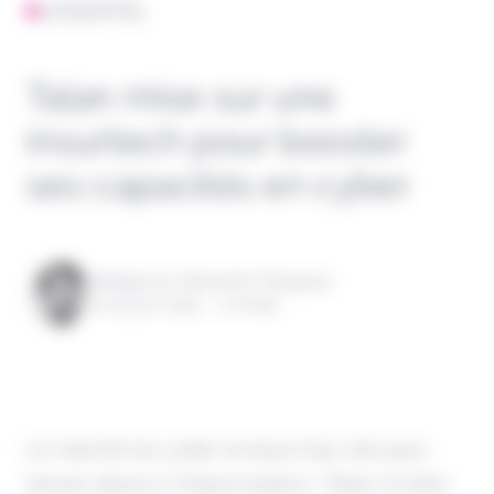
L'ESSENTIEL
Talan mise sur une
insurtech pour booster
ses capacités en cyber
Rédigé par Alexandre Pengloan
le 25 juin 2025 - 1 minute
Le marché du cyber évolue trop vite pour
laisser place à l’improvisation ! Talan l’a bien