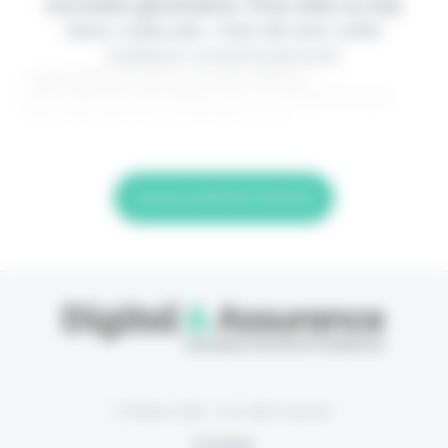
nouvelle génération. Pour être au top
dans votre job, c'est de loin votre
meilleur investissement.
> Je m'abonne (1ère semaine offerte) <
(Abonnement annulable à tout moment) Si vous
êtes déjà abonné, connectez-vous
Lire la suite de l'article
© Eficiens 2026 - Tous droits réservés
À propos