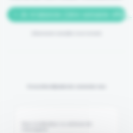
> Je m'abonne (1ère semaine offerte
(Abonnement annulable à tout moment)
Si vous êtes déjà abonné, connectez-vous
Nom d'utilisateur ou adresse de
messagerie.