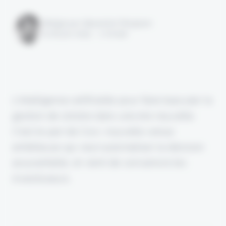
Rédigé par Alexandre Pengloan
le 26 juin 2025 - 1 minute
L'intelligence artificielle pour faire basculer la
gestion de sinistre dans une ère nouvelle.
C’est le pari de Covr, nouvelle venue
ambitieuse qui veut automatiser la décision
assurantielle, et vient de convaincre les
investisseurs.