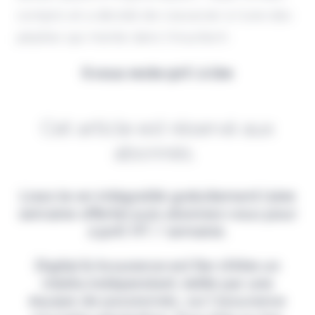
compris et a décidé de s’associer à l’une des
pépites qui monte dans l'insurtech.
Il vous reste 90% à lire
Cet article est réservé aux
abonnés.
Lisez-le en intégralité gratuitement (1ère
semaine offerte) puis abonnez-vous pour
2,90€ HT / semaine.
Digital & Assurance est fier d'être un
média indépendant, édité par une
équipe de passionnés, sur l'assurance