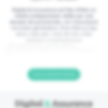
Digital & Assurance est fier d'être un
média indépendant, édité par une
équipe de passionnés, sur l'assurance
nouvelle génération. Pour être au top
dans votre job, c'est de loin votre
meilleur investissement.
> Je m'abonne (1ère semaine offerte) <
(Abonnement annulable à tout moment) Si vous
êtes
Lire la suite de l'article