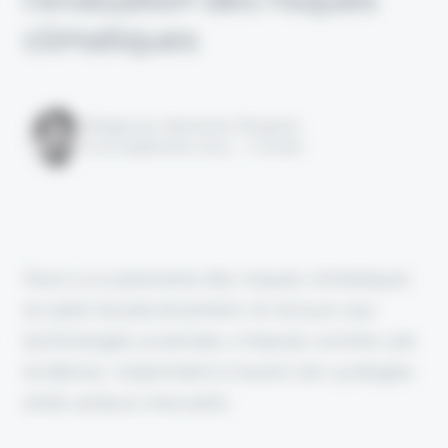
climatiques
Rédigé par Alexandre Pengloan
le 16 septembre 2024 - 1 minute
Face à un panorama des risques climatiques
en plein bouleversement, le recours aux
technologies avancées s'impose comme une
évidence, notamment à travers les synergies
entre acteurs innovants.