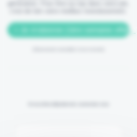
génération. Pour être au top dans votre job,
c'est de loin votre meilleur investissement.
> Je m'abonne (1ère semaine offerte
(Abonnement annulable à tout moment)
Si vous êtes déjà abonné, connectez-vous