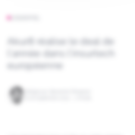
L'ESSENTIEL
Akur8 réalise le deal de
l’année dans l’insurtech
européenne
Rédigé par Alexandre Pengloan
le 16 septembre 2024 - 1 minute