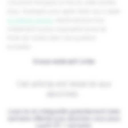
L'insurtech française on fire en cette rentrée
2024 ! Quelques jours après Neat, qui a capté
50 millions d'euros
, Akur8 annonce tout
simplement la plus importante levée de
fonds de l'année dans l'écosystème
européen.
Il vous reste 90% à lire
Cet article est réservé aux
abonnés.
Lisez-le en intégralité gratuitement (1ère
semaine offerte) puis abonnez-vous pour
2,90€ HT / semaine.