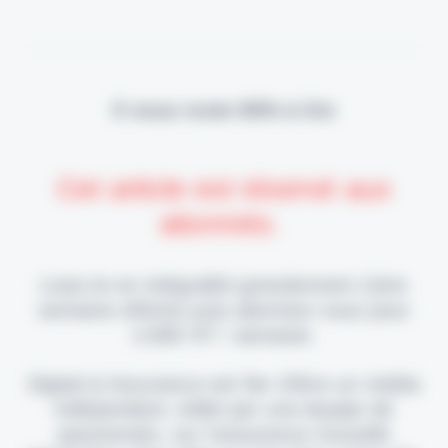
Il vous reste 90% à lire
Cet article est réservé aux
abonnés.
Lisez-le en intégralité gratuitement (1ère
semaine offerte) puis abonnez-vous pour
2,90€ HT / semaine.
Digital & Assurance est fier d'être un média
indépendant, édité par une équipe de
passionnés, sur l'assurance nouvelle