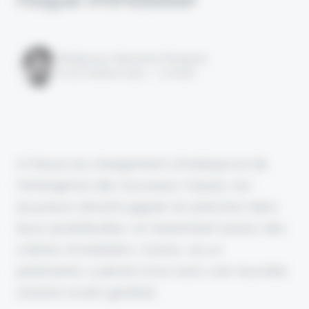
Rédigé par Alexandre Pengloan
le 30 octobre 2024 - 1 minute
A l'heure du changement climatique et de
l'émergence des nouveaux risques, les
assureurs doivent gagner en précision dans
leurs portefeuilles, et notamment autour des
critères immobiliers. Cytora, via un
partenariat, a pensé à eux avec une nouvelle
solution avant-gardiste.