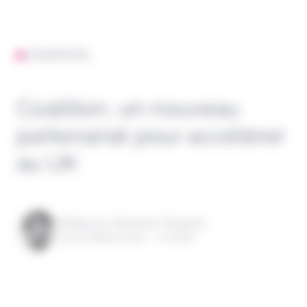
L'ESSENTIEL
Coalition, un nouveau
partenariat pour accélérer
au UK
Rédigé par Alexandre Pengloan
le 30 octobre 2024 - 1 minute