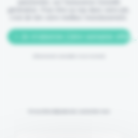
passionnés, sur l'assurance nouvelle
génération. Pour être au top dans votre job,
c'est de loin votre meilleur investissement.
> Je m'abonne (1ère semaine offerte
(Abonnement annulable à tout moment)
Si vous êtes déjà abonné, connectez-vous