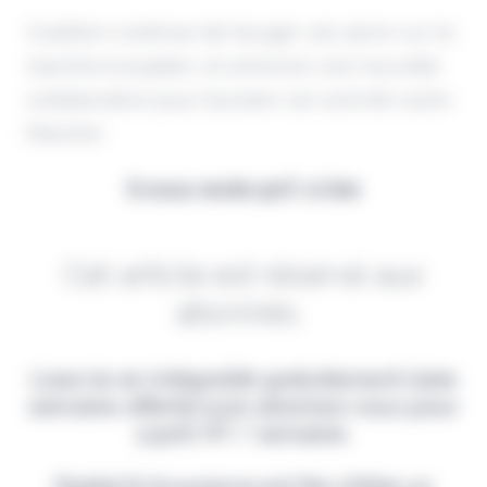
Coalition continue de bouger ses pions sur le
marché européen, et annonce une nouvelle
collaboration pour booster son activité outre-
Manche.
Il vous reste 90% à lire
Cet article est réservé aux
abonnés.
Lisez-le en intégralité gratuitement (1ère
semaine offerte) puis abonnez-vous pour
2,90€ HT / semaine.