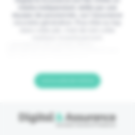
Digital & Assurance est fier d'être un
média indépendant, édité par une
équipe de passionnés, sur l'assurance
nouvelle génération. Pour être au top
dans votre job, c'est de loin votre
meilleur investissement.
> Je m'abonne (1ère semaine offerte) <
(Abonnement annulable à tout moment) Si vous
êtes déjà abonné, connectez-vous
Lire la suite de l'article