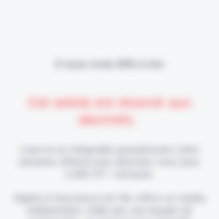
Il vous reste 90% à lire
Cet article est réservé aux
abonnés.
Lisez-le en intégralité gratuitement (1ère
semaine offerte) puis abonnez-vous pour
2,90€ HT / semaine.
Digital & Assurance est fier d'être un média
indépendant, édité par une équipe de