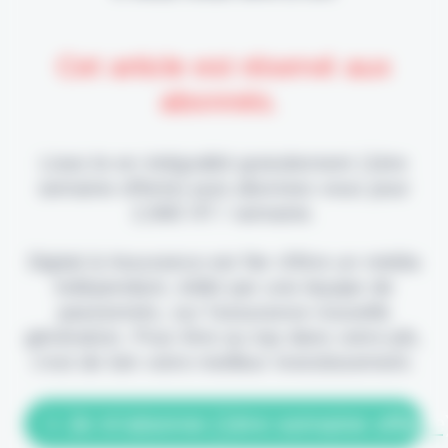
Cet article est réservé aux
abonnés.
Lisez-le en intégralité gratuitement (1ère
semaine offerte) puis abonnez-vous pour
2,90€ HT / semaine.
Digital & Assurance est fier d'être un média
indépendant, édité par une équipe de
passionnés, sur l'assurance nouvelle
génération. Pour être au top dans votre job,
c'est de loin votre meilleur investissement.
> Je m'abonne (1ère semaine offerte