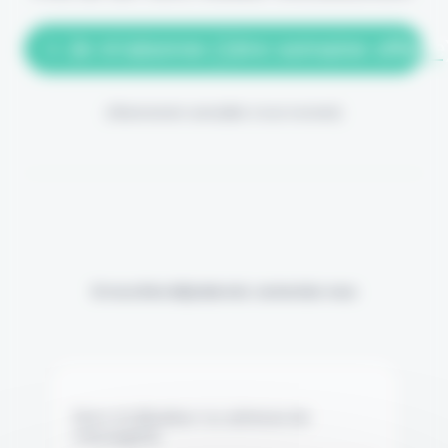
> Je m'abonne (1ère semaine offerte
(Abonnement annulable à tout moment)
Si vous êtes déjà abonné, connectez-vous
Nom d'utilisateur ou adresse de
messagerie.