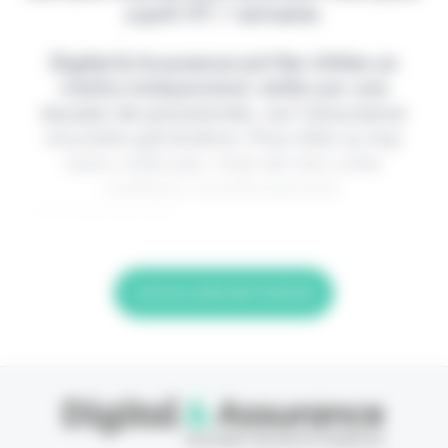
2,90€ HT / semaine.
Digital & Assurance est fier d'être un
média indépendant, édité par une
équipe de passionnés, sur l'assurance
nouvelle génération. Pour être au top
dans votre job, c'est de loin votre
meilleur investissement.
> Je m'abonne (1ère
Lire la suite de l'article