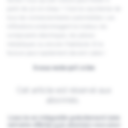
partir de 30 cm d’eau ? C’est le cauchemar de
tous les concessionnaires automobiles. Les
infiltrations endommagent le moteur, les
composants électriques, les pièces
métalliques ou encore l’habitacle. Et la
facture peut rapidement devenir salée !
Il vous reste 90% à lire
Cet article est réservé aux
abonnés.
Lisez-le en intégralité gratuitement (1ère
semaine offerte) puis abonnez-vous pour