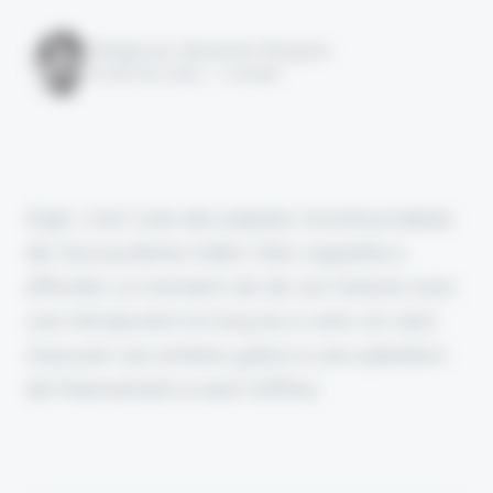
Rédigé par Alexandre Pengloan
le 28 mai 2024 - 1 minute
Digit, c'est l'une des pépites incontournables
de l'écosystème indien. Elle s'apprête à
affronter un moment clé de son histoire avec
une introduction en bourse à venir, et vient
d'assurer ses arrières grâce à une opération
de financement à neuf chiffres.