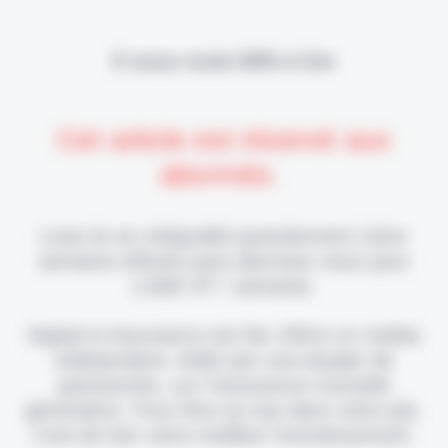
Il vous reste 90% à lire
Cet article est réservé aux
abonnés.
Lisez-le en intégralité gratuitement (1ère
semaine offerte) puis abonnez-vous pour
2,90€ HT / semaine.
Digital & Assurance est fier d'être un média
indépendant, édité par une équipe de
passionnés, sur l'assurance nouvelle
génération. Pour être au top dans votre job,
c'est de loin votre meilleur investissement.