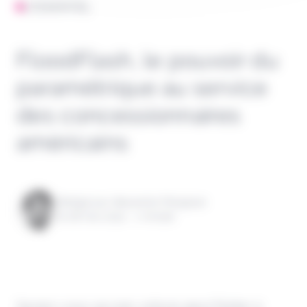
L'ESSENTIEL
FloodFlash, le pouvoir du
paramétrique au service
des concessionnaires
américains
Rédigé par Alexandre Pengloan
le 28 mai 2024 - 1 minute
Saviez-vous qu’une voiture peut flotter à