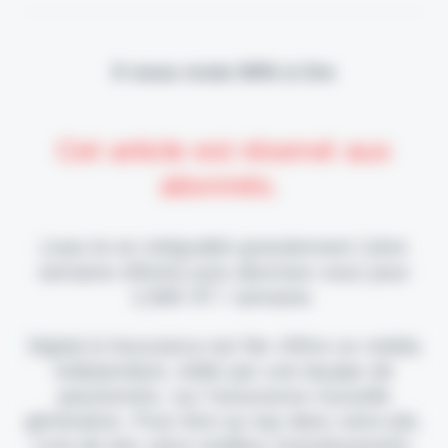
Il vous reste 90% à lire
Cet article est réservé aux
abonnés.
Lisez-le en intégralité gratuitement (1ère
semaine offerte) puis abonnez-vous pour
2,90€ HT / semaine.
Digital & Assurance est fier d'être un média
indépendant, édité par une équipe de
passionnés, sur l'assurance nouvelle
génération. Pour être au top dans votre job,
c'est de loin votre meilleur investissement.