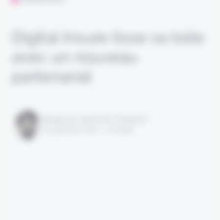
Digital Insure tisse sa toile
avec un nouveau
partenariat
Rédigé par Alexandre Pengloan
le 31 janvier 2022 - 1 minute