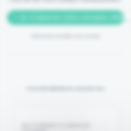
> Je m'abonne (1ère semaine offerte
(Abonnement annulable à tout moment)
Si vous êtes déjà abonné, connectez-vous
Nom d'utilisateur ou adresse de
messagerie.