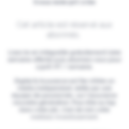
Il vous reste 90% à lire
Cet article est réservé aux
abonnés.
Lisez-le en intégralité gratuitement (1ère
semaine offerte) puis abonnez-vous pour
2,90€ HT / semaine.
Digital & Assurance est fier d'être un
média indépendant, édité par une
équipe de passionnés, sur l'assurance
nouvelle génération. Pour être au top
dans votre job, c'est de loin votre
meilleur investissement.