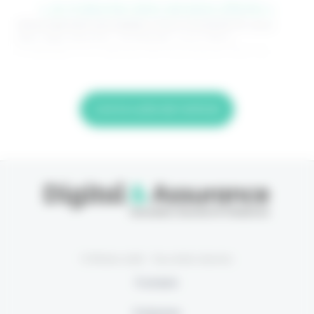
> Je m'abonne (1ère semaine offerte) <
(Abonnement annulable à tout moment) Si vous
êtes déjà abonné, connectez-vous Nom
d'utilisateur ou adresse de messagerie. Mot de
Lire la suite de l'article
© Eficiens 2026 - Tous droits réservés
À propos
S’abonner