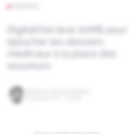
L'ESSENTIEL
DigitalOwl lève 20M$ pour
éplucher les dossiers
médicaux à la place des
assureurs
Rédigé par Alexandre Pengloan
le 31 janvier 2022 - 1 minute