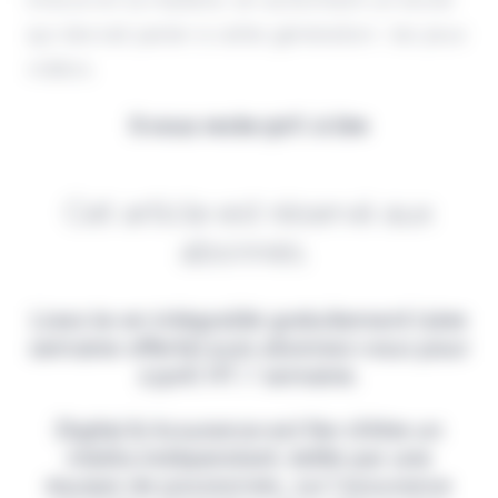
qui devrait parler à cette génération : les jeux
vidéos.
Il vous reste 90% à lire
Cet article est réservé aux
abonnés.
Lisez-le en intégralité gratuitement (1ère
semaine offerte) puis abonnez-vous pour
2,90€ HT / semaine.
Digital & Assurance est fier d'être un
média indépendant, édité par une
équipe de passionnés, sur l'assurance