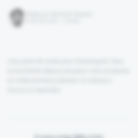
Rédigé par Alexandre Pengloan
le 26 avril 2024 - 1 minute
Une porte de sortie pour Dreamquark. Dans
la tourmente depuis plusieurs mois et placée
en redressement judiciaire, la startup a
trouvé un repreneur
Il vous reste 90% à lire