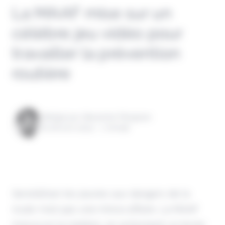
La MAAF mise sur un
célèbre jeu vidéo pour
travailler la prévention
routière
Rédigé par Alexandre Pengloan
le 26 avril 2024 - 1 minute
Sensibiliser les jeunes aux dangers de la
route n'est pas une mince affaire. La MAAF
innove en la matière, en actionnant un levier