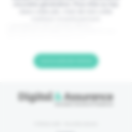
nouvelle génération. Pour être au top
dans votre job, c'est de loin votre
meilleur investissement.
> Je m'abonne (1ère semaine offerte) <
(Abonnement annulable à tout moment) Si vous
êtes déjà abonné, connectez-vous
Lire la suite de l'article
© Eficiens 2026 - Tous droits réservés