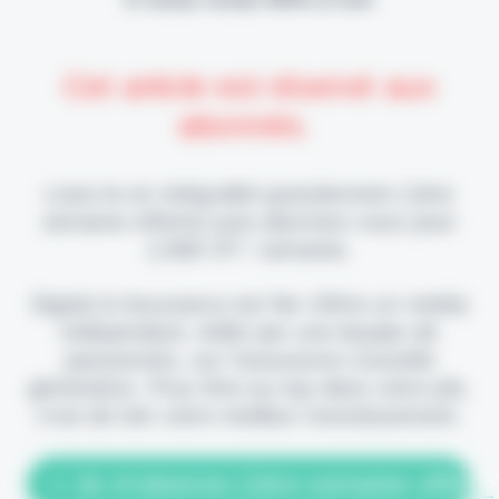
Cet article est réservé aux
abonnés.
Lisez-le en intégralité gratuitement (1ère
semaine offerte) puis abonnez-vous pour
2,90€ HT / semaine.
Digital & Assurance est fier d'être un média
indépendant, édité par une équipe de
passionnés, sur l'assurance nouvelle
génération. Pour être au top dans votre job,
c'est de loin votre meilleur investissement.
> Je m'abonne (1ère semaine offerte