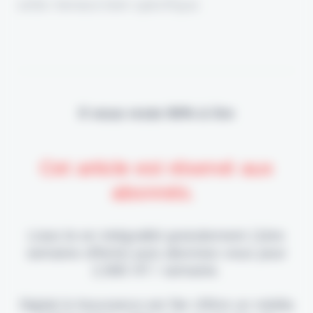
cette menace bien spécifique.
Il vous reste 90% à lire
Cet article est réservé aux
abonnés.
Lisez-le en intégralité gratuitement (1ère
semaine offerte) puis abonnez-vous pour
2,90€ HT / semaine.
Digital & Assurance est fier d'être un média