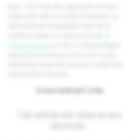
Neat, c'est l'une des trajectoires les plus
fulgurantes dans l'insurtech française. La
spécialiste de l'embedded vient de le
confirmer. Après un seed record de
10
millions d'euros
en 2022, la startup frappe
aujourd'hui encore plus fort avec la plus
importante levée de fonds de l'année dans
l'écosystème tricolore.
Il vous reste 90% à lire
Cet article est réservé aux
abonnés.