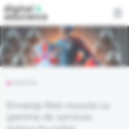
Panneau de gestion des cookies
L'ESSENTIEL
Envelop Risk muscle sa
gamme de services
autour du cyber