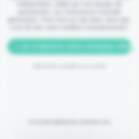
indépendant, édité par une équipe de
passionnés, sur l'assurance nouvelle
génération. Pour être au top dans votre job,
c'est de loin votre meilleur investissement.
> Je m'abonne (1ère semaine offerte
(Abonnement annulable à tout moment)
Si vous êtes déjà abonné, connectez-vous