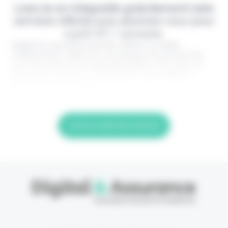
Lisez-le en intégralité gratuitement (1ère
semaine offerte) puis abonnez-vous pour
2,90€ HT / semaine.
Digital & Assurance est fier d'être un média
indépendant, édité par une équipe de passionnés,
sur l'assurance nouvelle génération. Pour être au
top dans votre job, c'est de loin votre meilleur
investissement. > Je
Lire la suite de l'article