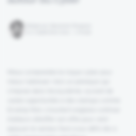
Rédigé par Alexandre Pengloan
le 11 septembre 2024 - 1 minute
Mieux comprendre le risque cyber pour
mieux l'adresser. Voici un prérequis qui
s'impose dans l'écosystème, ouvrant de
vastes opportunités à des startups comme
Envelop Risk. L'insurtech anglaise continue
d'ailleurs d'étoffer son offre pour venir
appuyer le secteur face à aux défis liés à