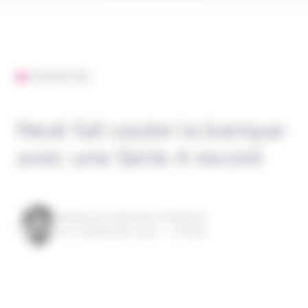
L'ESSENTIEL
Neat fait sauter la banque
avec une Série A record
Rédigé par Alexandre Pengloan
le 11 septembre 2024 - 1 minute