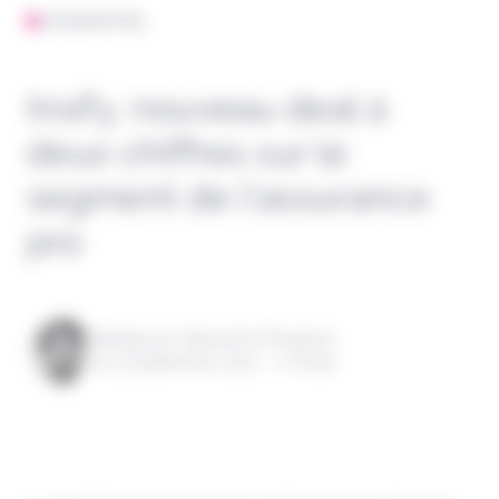
L'ESSENTIEL
Insify, nouveau deal à
deux chiffres sur le
segment de l’assurance
pro
Rédigé par Alexandre Pengloan
le 23 septembre 2025 - 1 minute