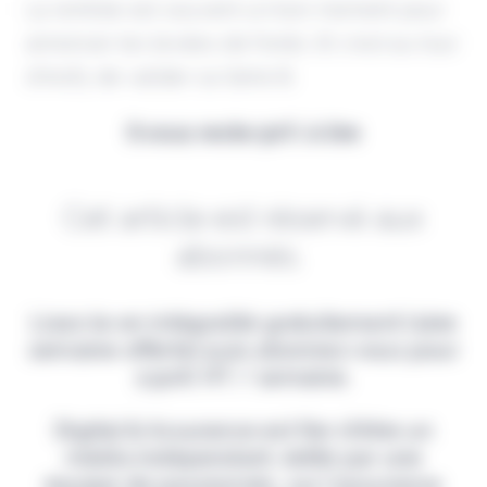
La rentrée est souvent un bon moment pour
annoncer les levées de fonds. Et c'est au tour
d'Insify de valider sa Série B.
Il vous reste 90% à lire
Cet article est réservé aux
abonnés.
Lisez-le en intégralité gratuitement (1ère
semaine offerte) puis abonnez-vous pour
2,90€ HT / semaine.
Digital & Assurance est fier d'être un
média indépendant, édité par une
équipe de passionnés, sur l'assurance