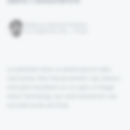
Rédigé par Alexandre Pengloan
le 23 septembre 2025 - 1 minute
Le paiement reste un parent pauvre dans
l'assurance. Mais heureusement, des acteurs
innovants travaillent sur ce sujet, à l'image
d'Eyst Technology, qui vient d'annoncer une
nouvelle levée de fonds.