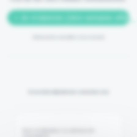
> Je m'abonne (1ère semaine offerte
(Abonnement annulable à tout moment)
Si vous êtes déjà abonné, connectez-vous
Nom d'utilisateur ou adresse de
messagerie.