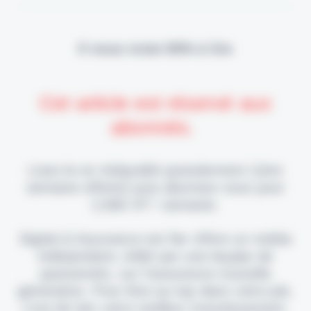
Il vous reste 90% à lire
Cet article est réservé aux
abonnés.
Lisez-le en intégralité gratuitement (1ère
semaine offerte) puis abonnez-vous pour
2,90€ HT / semaine.
Digital & Assurance est fier d'être un média
indépendant, édité par une équipe de
passionnés, sur l'assurance nouvelle
génération. Pour être au top dans votre job,
c'est de loin votre meilleur investissement.