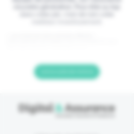
nouvelle génération. Pour être au top
dans votre job, c'est de loin votre
meilleur investissement.
> Je m'abonne (1ère semaine offerte) <
(Abonnement annulable à tout moment) Si vous
êtes déjà abonné, connectez-vous
Lire la suite de l'article