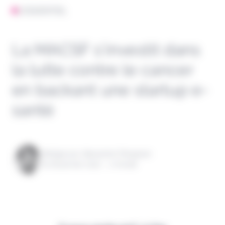
L'ESSENTIEL
La MACSF s’investit dans
la lutte contre le cancer
en backant une startup e-
santé
Rédigé par Alexandre Pengloan
le 26 janvier 2022 - 1 minute