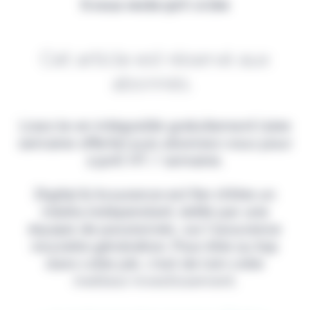
Il vous reste 90% à lire
Cet article est réservé aux
abonnés.
Lisez-le en intégralité gratuitement (1ère
semaine offerte) puis abonnez-vous pour
2,90€ HT / semaine.
Digital & Assurance est fier d'être un
média indépendant, édité par une
équipe de passionnés, sur l'assurance
nouvelle génération. Pour être au top
dans votre job, c'est de loin votre
meilleur investissement.