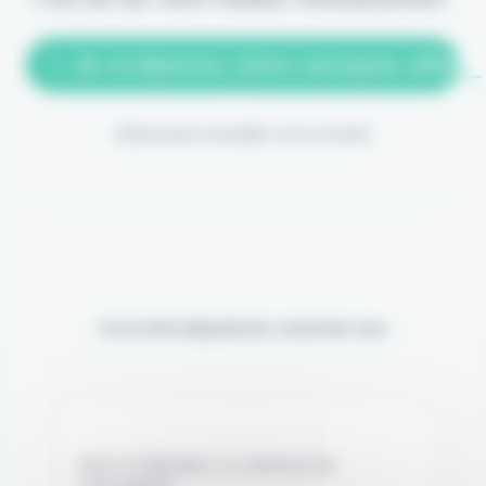
> Je m'abonne (1ère semaine offerte
(Abonnement annulable à tout moment)
Si vous êtes déjà abonné, connectez-vous
Nom d'utilisateur ou adresse de
messagerie.