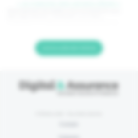
> Je m'abonne (1ère semaine offerte) <
(Abonnement annulable à tout moment) Si vous
êtes déjà abonné, connectez-vous Nom
d'utilisateur ou adresse de messagerie. Mot de
Lire la suite de l'article
© Eficiens 2026 - Tous droits réservés
À propos
S’abonner