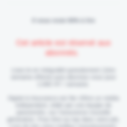
Il vous reste 90% à lire
Cet article est réservé aux
abonnés.
Lisez-le en intégralité gratuitement (1ère
semaine offerte) puis abonnez-vous pour
2,90€ HT / semaine.
Digital & Assurance est fier d'être un média
indépendant, édité par une équipe de
passionnés, sur l'assurance nouvelle
génération. Pour être au top dans votre job,
c'est de loin votre meilleur investissement.