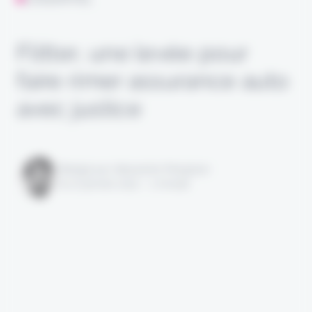
Flitter, une levée pour
faire rimer assurance auto
avec justice
Rédigé par Alexandre Pengloan
le 27 janvier 2022 - 1 minute