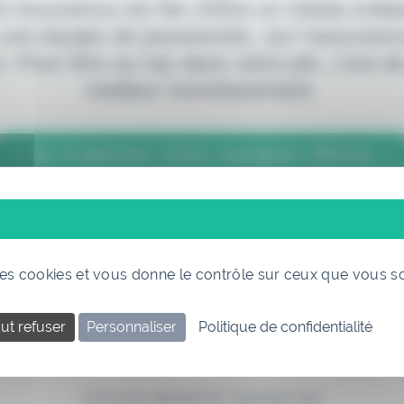
 & Assurance est fier d'être un média indé
 une équipe de passionnés, sur l'assuranc
. Pour être au top dans votre job, c'est de
meilleur investissement.
> Je m'abonne (1ère semaine offerte) <
(Abonnement annulable à tout moment)
 des cookies et vous donne le contrôle sur ceux que vous s
ut refuser
Personnaliser
Politique de confidentialité
Si vous êtes déjà abonné, connectez-vous