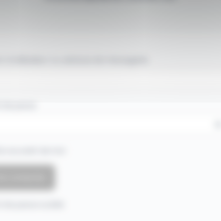
 d'utilisateur ou adresse de messagerie.
 de passe
e souvenir de moi
 de passe oublié