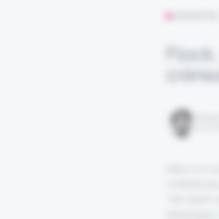
L'ESSENTIE
Flock
créne
Rédigé
le 02 
Dites à un c
conduite plu
! Ne serait-
britannique