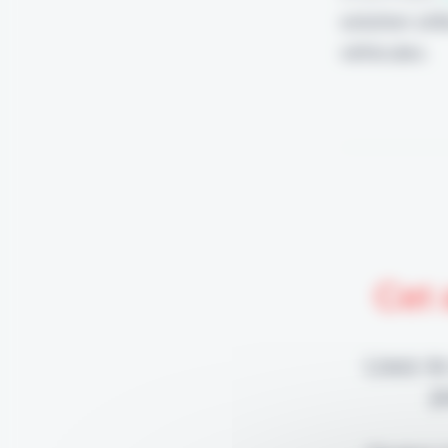
solution uti
véhicules.
Cet 
Lisez-le
p