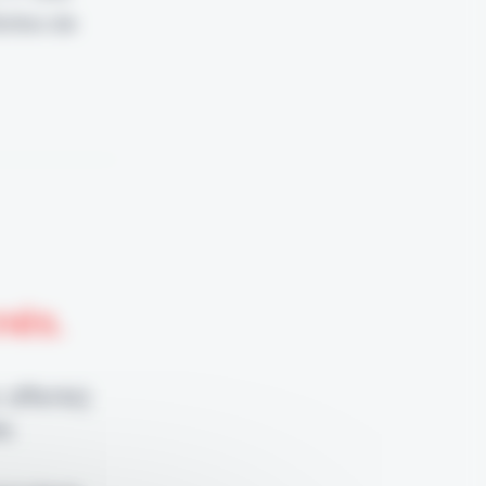
lottes de
nnés.
 offerte)
e.