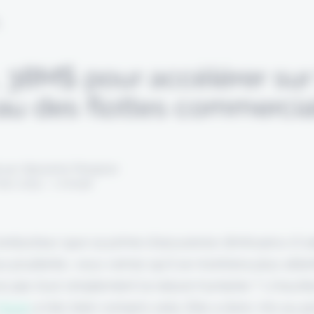
L
, 38M$ pour accélérer sur
au des flottes commercia
 par Alexandre Pengloan
mars 2023 - 1 minute
onducteur que sa prime d'assurance diminuera s'il 
s prudente, vous verrez qu'il se montrera plus atten
ce pas tout simplement la nature humaine ? L'insurt
Flock
a très bien compris cela. Elle a donc mis au p