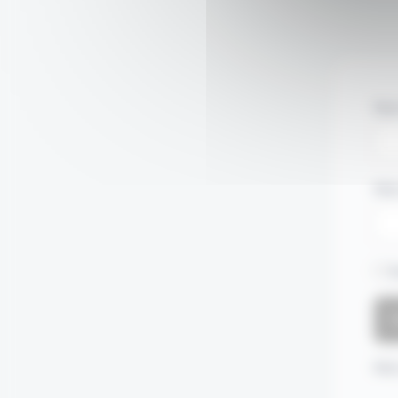
Nom
Mot
S
Mot