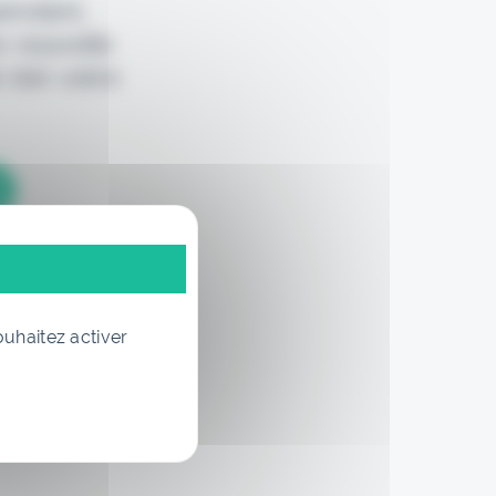
pendant,
e nouvelle
 loin votre
ouhaitez activer