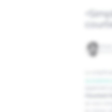
+Simpl
court
Rédigé
le 02 
La simplific
sa stratégie 
également po
l'insurtech 
se veut comp
les tâches d