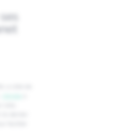
 ses
anet
et, à côté de
,
+Simple
a
r cela,
Ce dernier
r faciliter