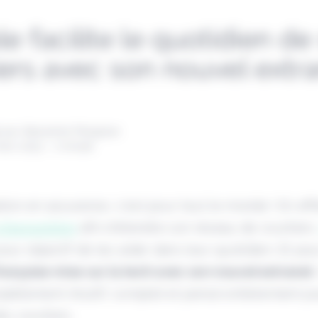
e facilite le quotidien de
iers avec son nouvel extr
 par Alexandre Pengloan
mars 2023 - 1 minute
ation en assurance, c’est pour tout le monde ! En eff
d’acquisition
afin d’étendre son réseau de courtiers
ur objectif de les aider dans leur quotidien. Et pou
française mise sur la tech avec son nouvel extranet.
lètement intuitif, complet et pensé entièrement pou
es courtiers.