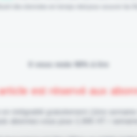
lisant des données en temps réel pour assurer les f
Il vous reste 90% à lire
article est réservé aux abo
 en intégralité gratuitement (1ère semaine
uis abonnez-vous pour 2,90€ HT / semain