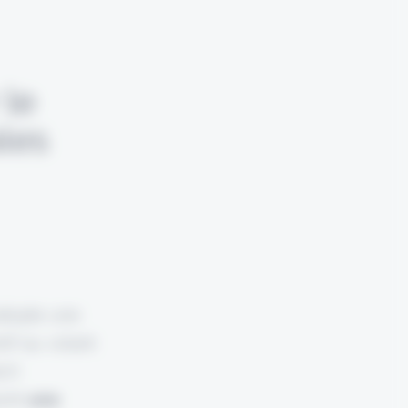
 le
les
adopte une
tif au volant
ech
oint
une