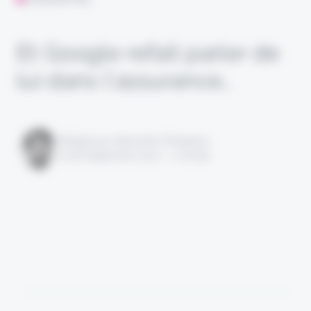
Et Google refait parler de
lui dans l’assurance…
Rédigé par Alexandre Pengloan
le 28 septembre 2022 - 1 minute