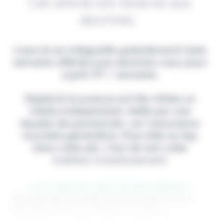
Cet article est réservé aux
abonnés.
Lisez-le en intégralité gratuitement (1ère
semaine offerte) puis abonnez-vous pour
2,90€ HT / semaine.
Digital & Assurance est fier d'être un
média indépendant, édité par une
équipe de passionnés, sur l'assurance
nouvelle génération. Pour être au top
dans votre job, c'est de loin votre
meilleur investissement.
> Je m'abonne (1ère semaine offerte) <
(Abonnement annulable à tout moment) Si vous
êtes déjà abonné, connectez-vous Nom
d'utilisateur ou adresse de messagerie. Mot de