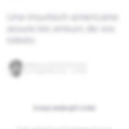
Une insurtech américaine
assure les erreurs de vos
robots
Rédigé par Alexandre Pengloan
le 27 septembre 2022 - 1 minute
Il vous reste 90% à lire