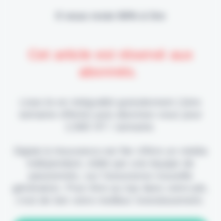
Il vous reste 90% à lire
Cet article est réservé aux
abonnés.
Lisez-le en intégralité gratuitement (1ère
semaine offerte) puis abonnez-vous pour
2,90€ HT / semaine.
Digital & Assurance est fier d'être un média
indépendant, édité par une équipe de
passionnés, sur l'assurance nouvelle
génération. Pour être au top dans votre job,
c'est de loin votre meilleur investissement.