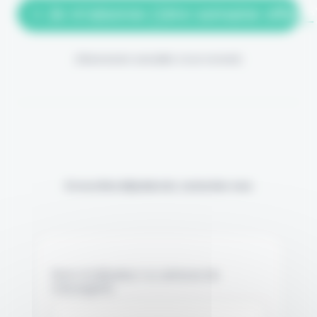
> Je m'abonne (1ère semaine offerte
(Abonnement annulable à tout moment)
Si vous êtes déjà abonné, connectez-vous
Nom d'utilisateur ou adresse de
messagerie.