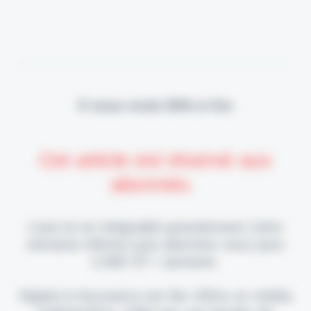
Il vous reste 90% à lire
Cet article est réservé aux
abonnés.
Lisez-le en intégralité gratuitement (1ère
semaine offerte) puis abonnez-vous pour
2,90€ HT / semaine.
Digital & Assurance est fier d'être un média