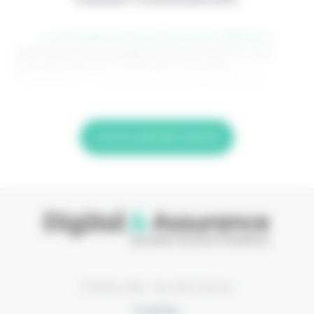
> Je m'abonne (1ère semaine offerte) <
(Abonnement annulable à tout moment) Si vous
êtes déjà abonné, connectez-vous Nom
d'utilisateur ou adresse de messagerie. Mot de
Lire la suite de l'article
© Eficiens 2026 - Tous droits réservés
À propos