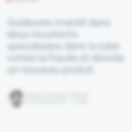
Guidewire investit dans
deux insurtechs
spécialisées dans la lutte
contre la fraude et dévoile
un nouveau produit
Rédigé par Alexandre Pengloan
le 10 novembre 2021 - 1 minute