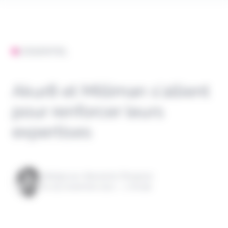
L'ESSENTIEL
Akur8 et Milliman s’allient
pour renforcer leurs
expertises
Rédigé par Alexandre Pengloan
le 09 novembre 2021 - 1 minute