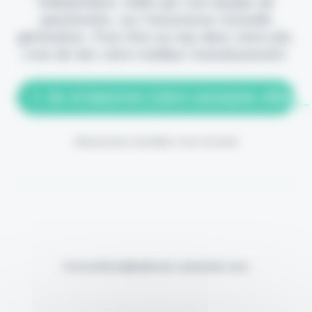
indépendant, édité par une équipe de
passionnés, sur l'assurance nouvelle
génération. Pour être au top dans votre job,
c'est de loin votre meilleur investissement.
> Je m'abonne (1ère semaine offerte
(Abonnement annulable à tout moment)
Si vous êtes déjà abonné, connectez-vous