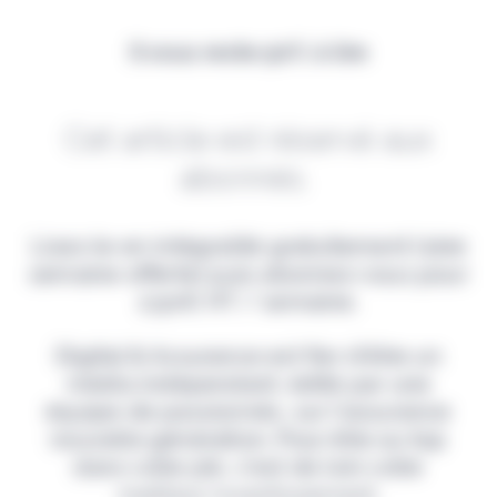
Il vous reste 90% à lire
Cet article est réservé aux
abonnés.
Lisez-le en intégralité gratuitement (1ère
semaine offerte) puis abonnez-vous pour
2,90€ HT / semaine.
Digital & Assurance est fier d'être un
média indépendant, édité par une
équipe de passionnés, sur l'assurance
nouvelle génération. Pour être au top
dans votre job, c'est de loin votre
meilleur investissement.