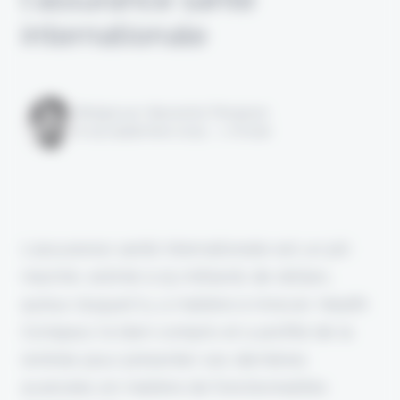
internationale
Rédigé par Alexandre Pengloan
le 29 septembre 2025 - 1 minute
L'assurance santé internationale est un joli
marché, estimé à 25 milliards de dollars,
autour duquel il y a matière à innover. Health
Compass l'a bien compris et a profité de la
rentrée pour présenter ses dernières
avancées en matière de fonctionnalités