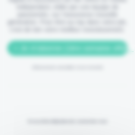
indépendant, édité par une équipe de
passionnés, sur l'assurance nouvelle
génération. Pour être au top dans votre job,
c'est de loin votre meilleur investissement.
> Je m'abonne (1ère semaine offerte
(Abonnement annulable à tout moment)
Si vous êtes déjà abonné, connectez-vous