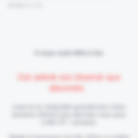
dopées à l'IA.
Il vous reste 90% à lire
Cet article est réservé aux
abonnés.
Lisez-le en intégralité gratuitement (1ère
semaine offerte) puis abonnez-vous pour
2,90€ HT / semaine.
Digital & Assurance est fier d'être un média