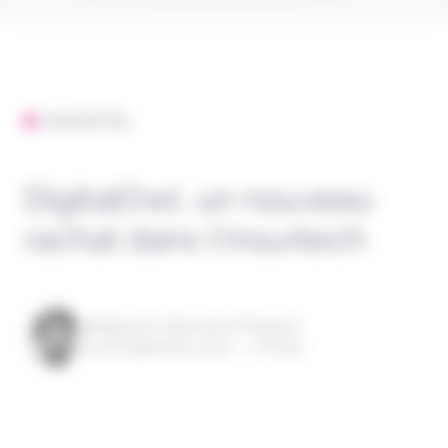
L'ESSENTIEL
DigitalOwl, un nouveau
rachat dans l’insurtech
Rédigé par Alexandre Pengloan
le 26 septembre 2025 - 1 minute