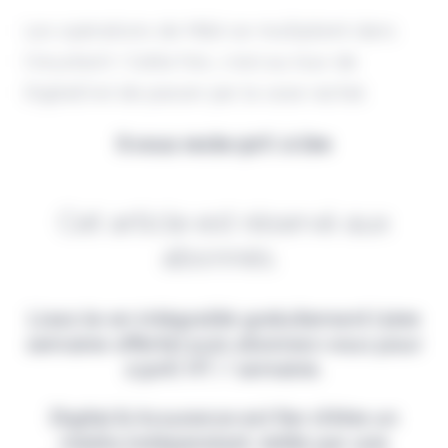
Les opérations de M&A se multiplient dans
l'insurtech ! Cette fois, c'est au tour de
DigitalOwl de passer par la case rachat.
Il vous reste 90% à lire
Cet article est réservé aux
abonnés.
Lisez-le en intégralité gratuitement (1ère
semaine offerte) puis abonnez-vous pour
2,90€ HT / semaine.
Digital & Assurance est fier d'être un
média indépendant, édité par une