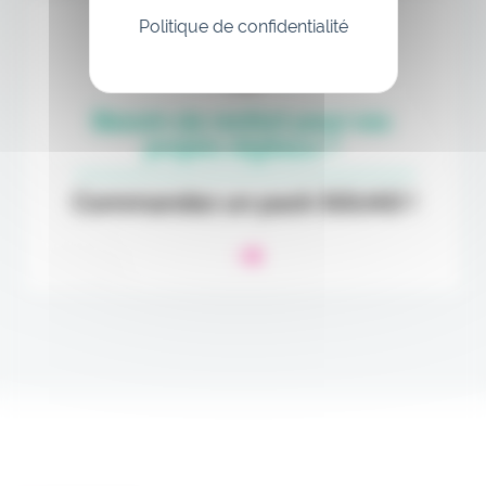
Politique de confidentialité