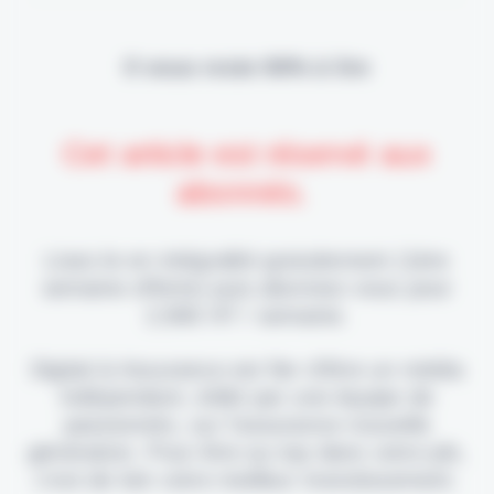
Il vous reste 90% à lire
Cet article est réservé aux
abonnés.
Lisez-le en intégralité gratuitement (1ère
semaine offerte) puis abonnez-vous pour
2,90€ HT / semaine.
Digital & Assurance est fier d'être un média
indépendant, édité par une équipe de
passionnés, sur l'assurance nouvelle
génération. Pour être au top dans votre job,
c'est de loin votre meilleur investissement.