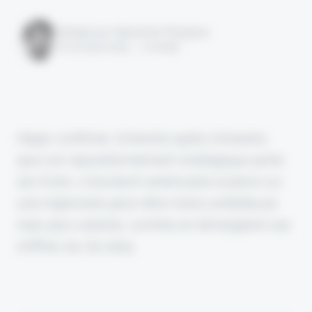
Rédigé par Alexandre Pengloan
le 15 août 2025 - 1 minute
Hippo confirme, trimestre après trimestre,
que son repositionnement stratégique porte
ses fruits. L'insurtech américaine avance sur
une trajectoire peut-être moins ambitieuse
mais plus sereine, comme en témoignent ses
chiffres du Q2 2025.