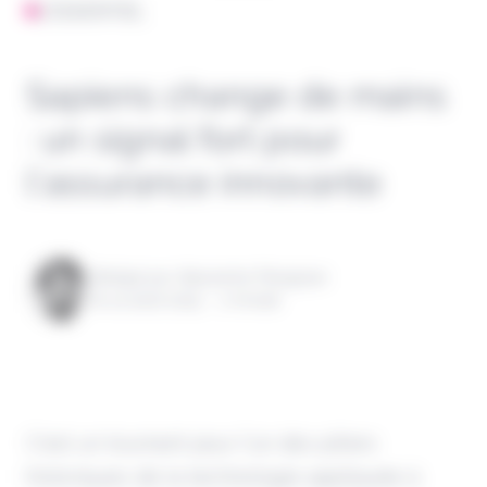
L'ESSENTIEL
Sapiens change de mains
: un signal fort pour
l’assurance innovante
Rédigé par Alexandre Pengloan
le 14 août 2025 - 1 minute
C’est un tournant pour l’un des piliers
historiques de la technologie appliquée à