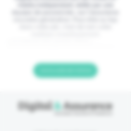
média indépendant, édité par une
équipe de passionnés, sur l'assurance
nouvelle génération. Pour être au top
dans votre job, c'est de loin votre
meilleur investissement.
> Je m'abonne (1ère semaine offerte) <
(Abonnement annulable à tout moment) Si vous
Lire la suite de l'article