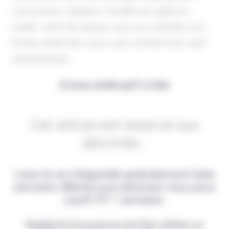
l’assurance. Sapiens, fondée en 1982 en
Israël, vient de passer sous le contrôle d'un
fonds américain, pour une somme tout sauf
anecdotique.
Il vous reste 90% à lire
Cet article est réservé aux
abonnés.
Lisez-le en intégralité gratuitement (1ère
semaine offerte) puis abonnez-vous pour
2,90€ HT / semaine.
Digital & Assurance est fier d'être un