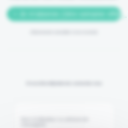
> Je m'abonne (1ère semaine offerte
(Abonnement annulable à tout moment)
Si vous êtes déjà abonné, connectez-vous
Nom d'utilisateur ou adresse de
messagerie.