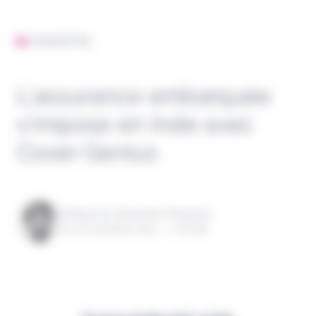
L'ESSENTIEL
L’assurance embarquée
s’impose en Inde avec
Cover Genius
Rédigé par Alexandre Pengloan
le 22 novembre 2021 - 1 minute