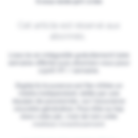
Il vous reste 90% à lire
Cet article est réservé aux
abonnés.
Lisez-le en intégralité gratuitement (1ère
semaine offerte) puis abonnez-vous pour
2,90€ HT / semaine.
Digital & Assurance est fier d'être un
média indépendant, édité par une
équipe de passionnés, sur l'assurance
nouvelle génération. Pour être au top
dans votre job, c'est de loin votre
meilleur investissement.