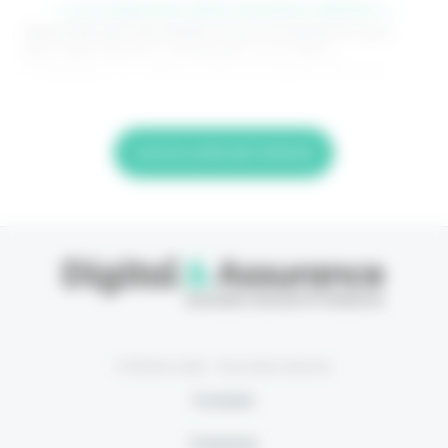
> Je m'abonne (1ère semaine offerte) <
(Abonnement annulable à tout moment) Si vous
êtes déjà abonné, connectez-vous Nom
d'utilisateur ou adresse de messagerie. Mot de
Lire la suite de l'article
© Eficiens 2026 - Tous droits réservés
À propos
S’abonner