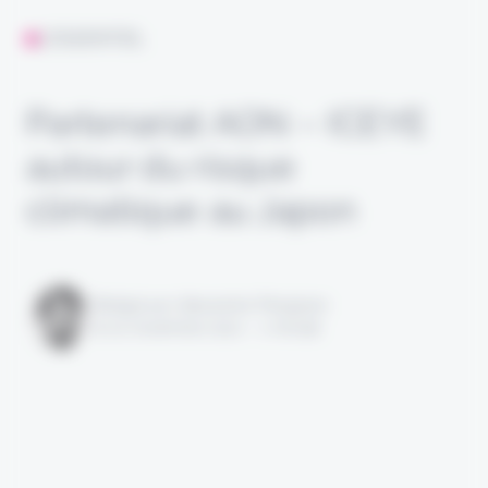
L'ESSENTIEL
Partenariat AON – ICEYE
autour du risque
climatique au Japon
Rédigé par Alexandre Pengloan
le 22 novembre 2021 - 1 minute