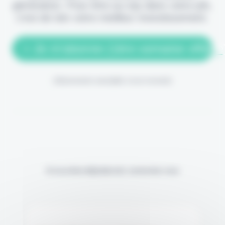
génération. Pour être au top dans votre job,
c'est de loin votre meilleur investissement.
> Je m'abonne (1ère semaine offerte
(Abonnement annulable à tout moment)
Si vous êtes déjà abonné, connectez-vous