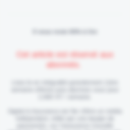
Il vous reste 90% à lire
Cet article est réservé aux
abonnés.
Lisez-le en intégralité gratuitement (1ère
semaine offerte) puis abonnez-vous pour
2,90€ HT / semaine.
Digital & Assurance est fier d'être un média
indépendant, édité par une équipe de
passionnés, sur l'assurance nouvelle