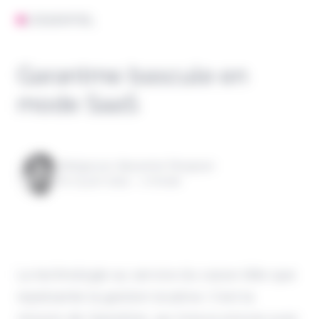
L'ESSENTIEL
Garantme bascule en
mode SaaS
Rédigé par Alexandre Pengloan
le 03 juin 2024 - 1 minute
La technologie au service du casse-tête que
représente la gestion locative. C'est la
mission de Garantme, qui innove encore avec