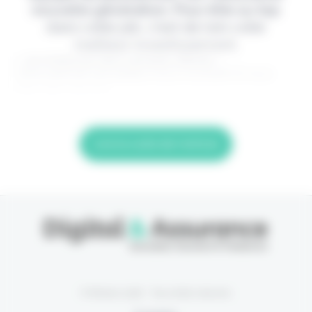
nouvelle génération. Pour être au top
dans votre job, c'est de loin votre
meilleur investissement.
> Je m'abonne (1ère semaine offerte) <
(Abonnement annulable à tout moment) Si vous
êtes déjà abonné,
Lire la suite de l'article
© Eficiens 2026 - Tous droits réservés