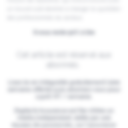
un nouvel outil destiné à changer le quotidien
des professionnels du secteur.
Il vous reste 90% à lire
Cet article est réservé aux
abonnés.
Lisez-le en intégralité gratuitement (1ère
semaine offerte) puis abonnez-vous pour
2,90€ HT / semaine.
Digital & Assurance est fier d'être un
média indépendant, édité par une
équipe de passionnés, sur l'assurance