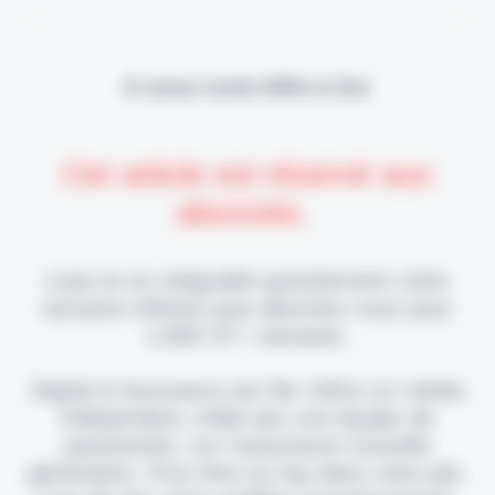
Il vous reste 90% à lire
Cet article est réservé aux
abonnés.
Lisez-le en intégralité gratuitement (1ère
semaine offerte) puis abonnez-vous pour
2,90€ HT / semaine.
Digital & Assurance est fier d'être un média
indépendant, édité par une équipe de
passionnés, sur l'assurance nouvelle
génération. Pour être au top dans votre job,