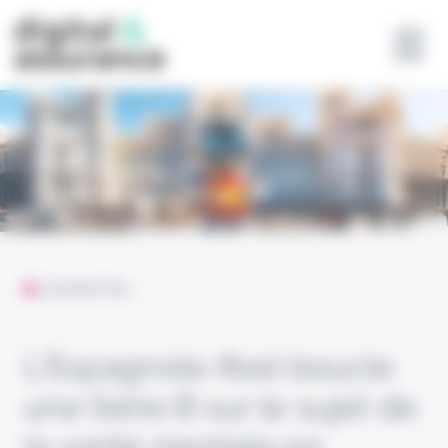
Panneau de gestion des cookies
L'ESSENTIEL
L’Espagnole ifeel boucle
une Série B sur le sujet de
la santé mentale en