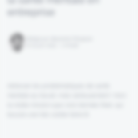
entreprise
Rédigé par Alexandre Pengloan
le 04 juin 2024 - 1 minute
Adresser les problématiques de santé
mentale au travail, mais sérieusement ! Voici
la noble mission que s'est donnée ifeel, qui
boucle une très solide Série B.