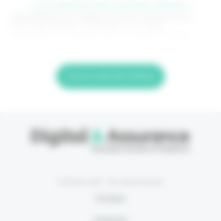
> Je m'abonne (1ère semaine offerte) <
(Abonnement annulable à tout moment) Si vous
êtes déjà abonné, connectez-vous Nom
d'utilisateur ou adresse de messagerie. Mot de
Lire la suite de l'article
© Eficiens 2026 - Tous droits réservés
À propos
S’abonner