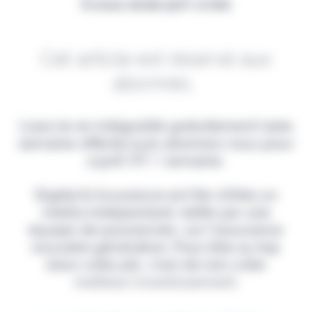
Il vous reste 90% à lire
Cet article est réservé aux
abonnés.
Lisez-le en intégralité gratuitement (1ère
semaine offerte) puis abonnez-vous pour
2,90€ HT / semaine.
Digital & Assurance est fier d'être un
média indépendant, édité par une
équipe de passionnés, sur l'assurance
nouvelle génération. Pour être au top
dans votre job, c'est de loin votre
meilleur investissement.