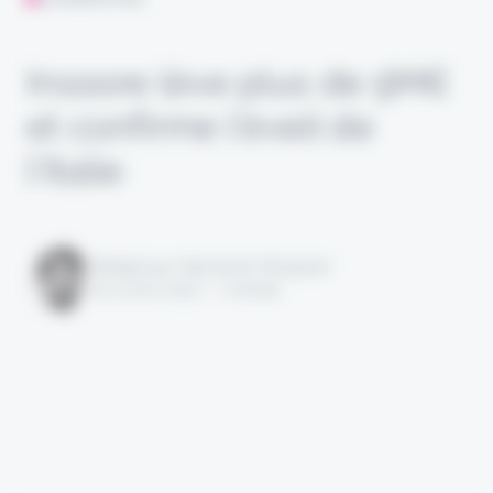
Insoore lève plus de 5M€
et confirme l’éveil de
l’Italie
Rédigé par Alexandre Pengloan
le 11 avril 2022 - 1 minute