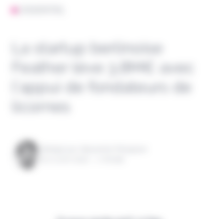
L'ESSENTIEL
La startup berlinoise
Feather lève 3,8M€ avec
l’appui de fondateurs de
licornes
Rédigé par Alexandre Pengloan
le 11 avril 2022 - 1 minute