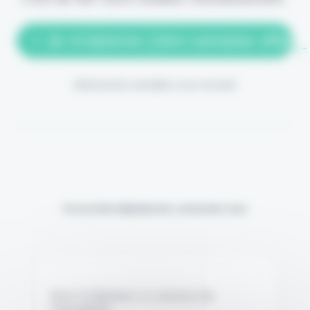
> Je m'abonne (1ère semaine offerte
(Abonnement annulable à tout moment)
Si vous êtes déjà abonné, connectez-vous
Nom d'utilisateur ou adresse de
messagerie.