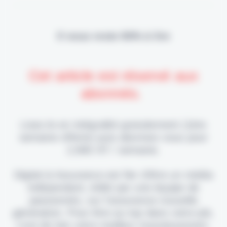
Il vous reste 90% à lire
Cet article est réservé aux
abonnés.
Lisez-le en intégralité gratuitement (1ère
semaine offerte) puis abonnez-vous pour
2,90€ HT / semaine.
Digital & Assurance est fier d'être un média
indépendant, édité par une équipe de
passionnés, sur l'assurance nouvelle
génération. Pour être au top dans votre job,
c'est de loin votre meilleur investissement.