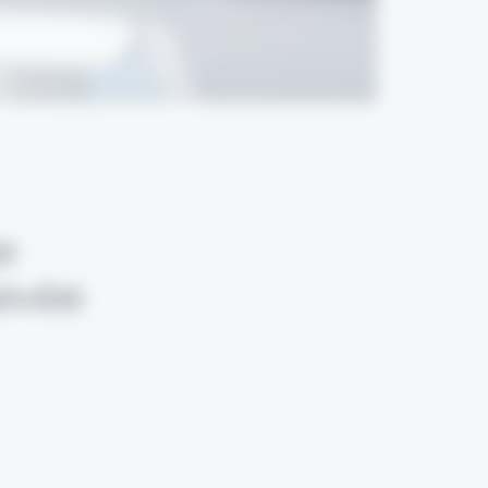
e
levée