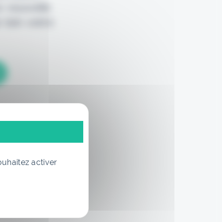
e nouvelle
 loin votre
ouhaitez activer