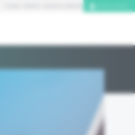
À propos
S’abonner
Contacter la rédaction
Connexion abonnés