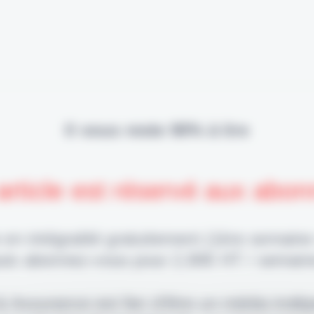
Il vous reste 90% à lire
article est réservé aux abo
 en intégralité gratuitement (1ère semaine
uis abonnez-vous pour 2,90€ HT / semain
 & Assurance est fier d'être un média indé