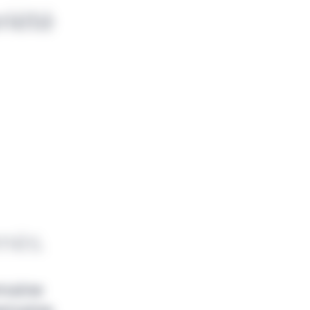
riété
nnés.
emaine