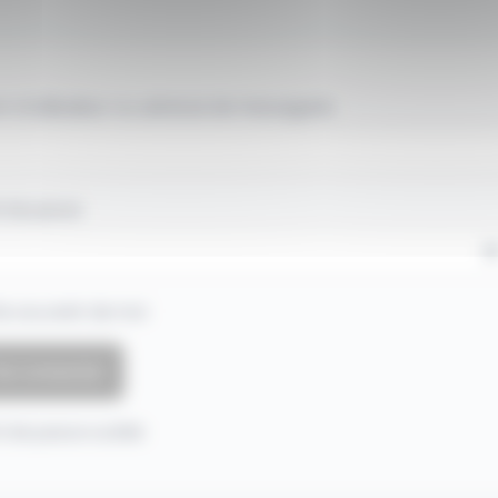
 d'utilisateur ou adresse de messagerie.
 de passe
e souvenir de moi
 de passe oublié