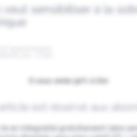
 veut sensibiliser à la sob
ique
 par Alexandre Pengloan
septembre 2021 - 1 minute
Il vous reste 90% à lire
article est réservé aux abo
-le en intégralité gratuitement (1ère s