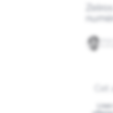
Zelros
numér
Rédigé
le 08 
Cet 
Lisez