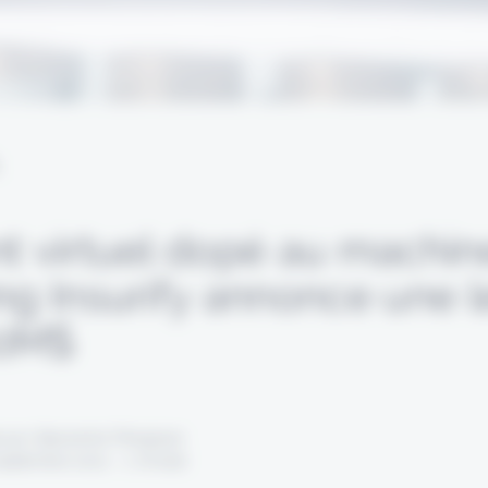
L
nt virtuel dopé au machin
ing Insurify annonce une 
00M$
 par Alexandre Pengloan
septembre 2021 - 1 minute