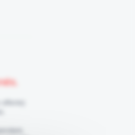
nnés.
 offerte)
e.
pendant,