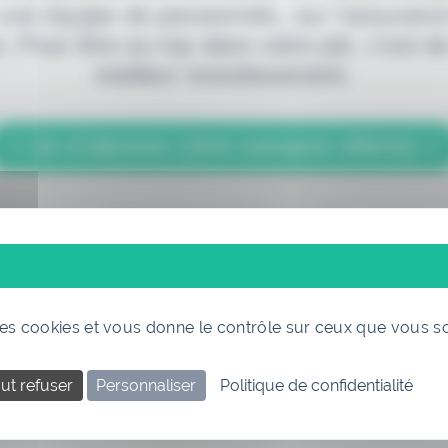
 une équipe de passionnés, sur l'assuranc
. Pour être au top dans votre job, c'est de
meilleur investissement.
> Je m'abonne (1ère semaine offerte) <
(Abonnement annulable à tout moment)
 des cookies et vous donne le contrôle sur ceux que vous s
ut refuser
Personnaliser
Politique de confidentialité
Si vous êtes déjà abonné, connectez-vous