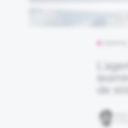
L'ESSENTIE
L’age
learn
de 1
Rédigé
le 08 