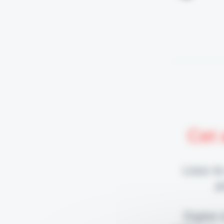
Cet 
Lisez-le
p
Digital