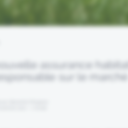
L
ouvelle assurance habita
esponsable sur le march
 par Alexandre Pengloan
novembre 2022 - 1 minute