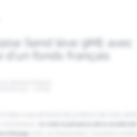
L
laise Send lève 9M£ avec
i d’un fonds français
 par Alexandre Pengloan
novembre 2022 - 1 minute
un beau coup de boost de 9 millions de livres sterli
s investisseurs,
on note la présence de la société de
lore Breega
. Avec ce financement, l’insurtech londo