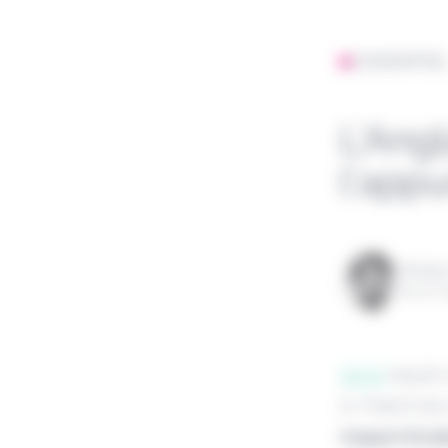
L'ESSENTIE
L’Ang
l’appu
Rédigé
le 22 
Send
reçoit 
A ! Parmi le
risque trico