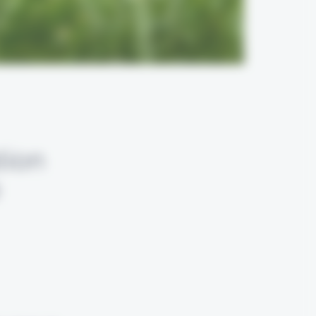
tion
é