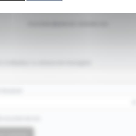
Si vous êtes déjà abonné, connectez-vous
 d'utilisateur ou adresse de messagerie.
 de passe
e souvenir de moi