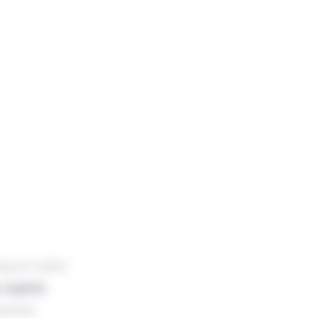
ng en série
 capital-
nienne