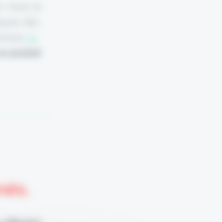
 ! Avec le
arques des
urance
ne
n produit
nnés.