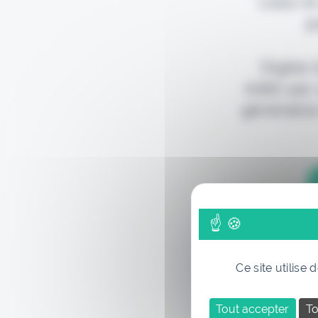
Lisez-le
p
Digital
édité par
génération
Ce site utilise
Tout accepter
To