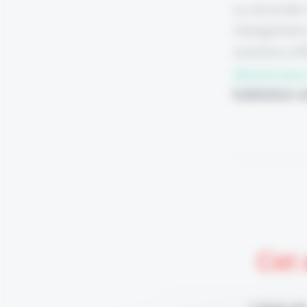
La seconde 
changement 
solutions ef
déroge pas à
habitation 
Cet 