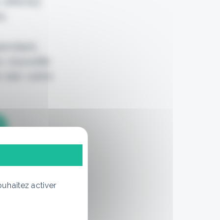
 offerte)
e.
pendant,
e nouvelle
 loin votre
ouhaitez activer