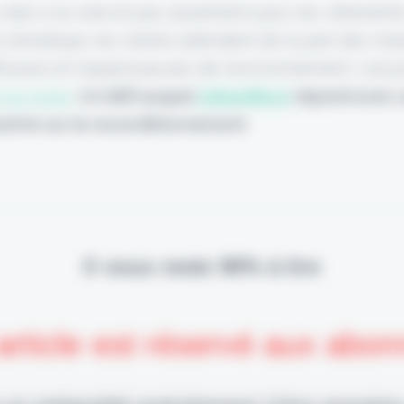
main a la cote et pas seulement pour les vêtements
climatique,
les clients attendent de la part des m
ficaces et respectueuses de l'environnement. L'ass
 la règle
.
Un défi auquel
JeSuisReco
répond avec u
centré sur le reconditionnement
.
Il vous reste 90% à lire
article est réservé aux abo