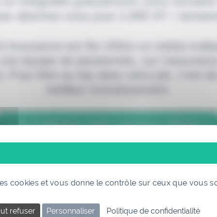
 en intégralité gratuitement (1ère semaine
uis abonnez-vous pour 2,90€ HT / semain
 & Assurance est fier d'être un média indé
 une équipe de passionnés, sur l'assuranc
. Pour être au top dans votre job, c'est de
meilleur investissement.
> Je m'abonne (1ère semaine offerte) <
(Abonnement annulable à tout moment)
 des cookies et vous donne le contrôle sur ceux que vous s
ut refuser
Personnaliser
Politique de confidentialité