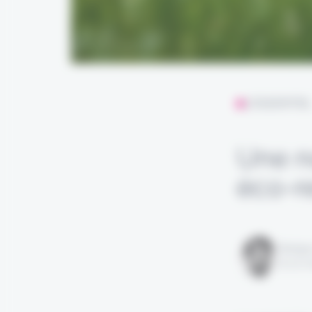
L'ESSENTIE
Une n
éco-r
Rédigé
le 22 