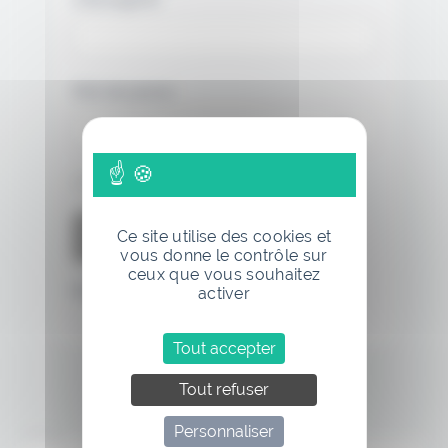
Mot de passe
Se souvenir de moi
Ce site utilise des cookies et
vous donne le contrôle sur
ceux que vous souhaitez
Mot de passe oublié
activer
Tout accepter
Tout refuser
Personnaliser
Annonce