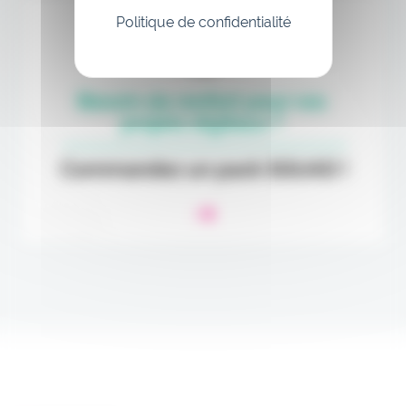
Politique de confidentialité