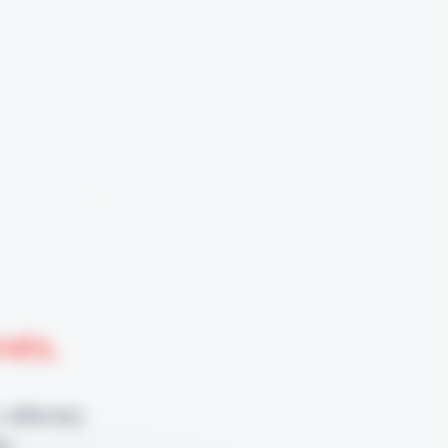
nnés.
 offerte)
e.