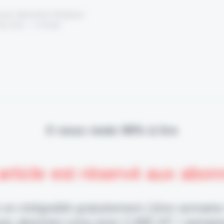
 par Alexandre Pengloan
ai 2021 - 1 minute
Il vous reste 90% à lire
article est réservé aux abo
 en intégralité gratuitement (1ère semaine
uis abonnez-vous pour 2,90€ HT / semain