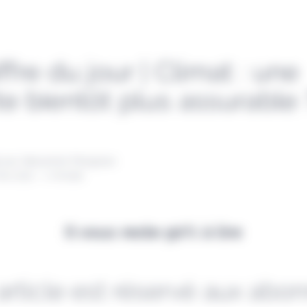
ffre du jour | Climat : une
e bientôt plus assurable 
 par Alexandre Pengloan
ai 2021 - 1 minute
Il vous reste 90% à lire
article est réservé aux abo