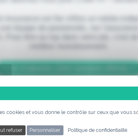
 & Assurance est fier d'être un média indé
 une équipe de passionnés, sur l'assuranc
. Pour être au top dans votre job, c'est de
meilleur investissement.
> Je m'abonne (1ère semaine offerte) <
(Abonnement annulable à tout moment)
 des cookies et vous donne le contrôle sur ceux que vous s
ut refuser
Personnaliser
Politique de confidentialité