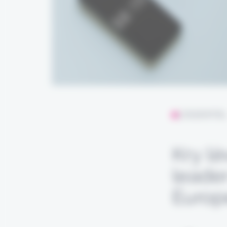
L'ESSENTIE
Kry l
leader
Europ