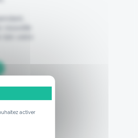
pendant,
e nouvelle
 loin votre
ouhaitez activer