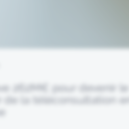
L
ève 262M€ pour devenir le
 de la téléconsultation e
e