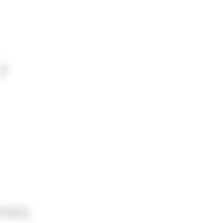
?
nnés.