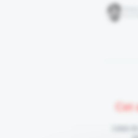
Rédigé
le 07 m
Cet 
Lisez-le
p