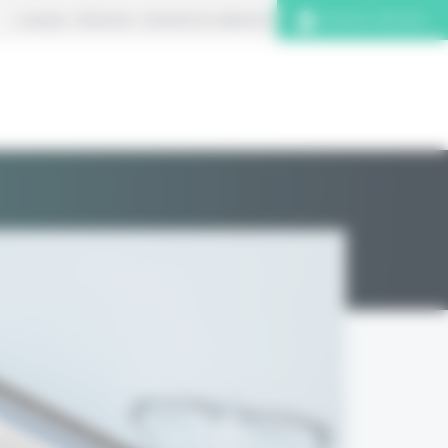
À propos
S’abonner
Contacter la rédaction
Connexion abonnés