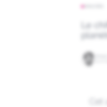
ANALYSES
Le chi
planèt
Rédigé
le 07 m
Cet 