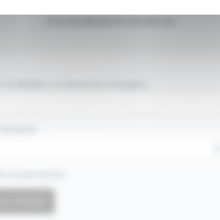
Si vous êtes déjà abonné, connectez-vous
 d'utilisateur ou adresse de messagerie.
 de passe
e souvenir de moi