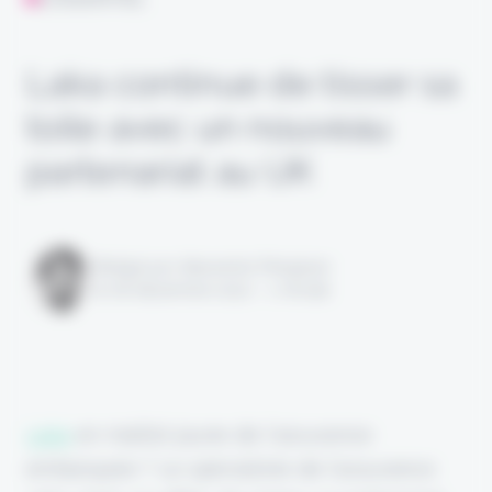
Laka continue de tisser sa
toile avec un nouveau
partenariat au UK
Rédigé par Alexandre Pengloan
le 06 décembre 2022 - 1 minute
Laka
en maillot jaune de l’assurance
embarquée ? Le spécialiste de l’assurance