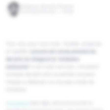
Rédigé par Alexandre Pengloan
le 06 décembre 2022 - 1 minute
Trois clics pour trois mots : fluidité, simplicité
et rapidité.
Leocare est venue prendre les
devants en intégrant la "résiliation
autonome"
à ses multi-services. L'insurtech
rennaise devient ainsi le premier assureur
français à déployer ce nouveau mode de
résiliation.
L'
insurtech
était déjà venue bousculer le