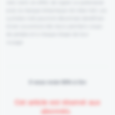
vélo vient, en effet, de signer un partenariat
avec la marque britannique d’e-bike Volt. Les
cyclistes Volt pourront désormais bénéficier
d’une couverture dès leurs premiers coups
de pédale et à chaque étape de leur
voyage.
Il vous reste 90% à lire
Cet article est réservé aux
abonnés.