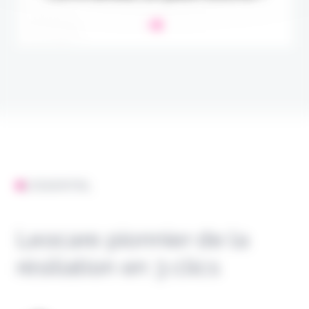
L'ESSENTIEL
Leocare pionnier de la
résiliation en 3 clics