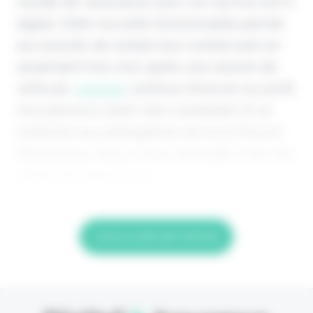
monde de l'assurance avec son service 100 %
digital. Cette nouvelle fonctionnalité permet
aux assurés de rompre leur contrat auto en
seulement trois clics après une cession de
véhicule.
Leocare
continue d'innover au profit
d'un parcours client "zéro contrainte" et se
conforme aux prérogatives de la loi Pouvoir
d'Achat pour 2023. Il vous reste 90% à lire Cet
article est réservé aux
Lire la suite de l'article