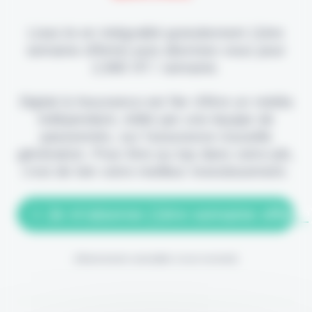
Lisez-le en intégralité gratuitement (1ère
semaine offerte) puis abonnez-vous pour
2,90€ HT / semaine.
Digital & Assurance est fier d'être un média
indépendant, édité par une équipe de
passionnés, sur l'assurance nouvelle
génération. Pour être au top dans votre job,
c'est de loin votre meilleur investissement.
> Je m'abonne (1ère semaine offerte
(Abonnement annulable à tout moment)