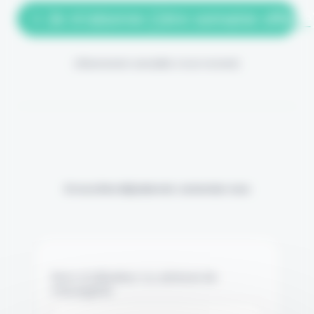
> Je m'abonne (1ère semaine offerte
(Abonnement annulable à tout moment)
Si vous êtes déjà abonné, connectez-vous
Nom d'utilisateur ou adresse de
messagerie.