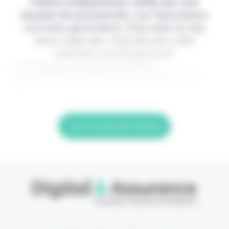
média indépendant, édité par une
équipe de passionnés, sur l'assurance
nouvelle génération. Pour être au top
dans votre job, c'est de loin votre
meilleur investissement.
> Je m'abonne (1ère semaine offerte) <
(Abonnement annulable à tout moment) Si vous
êtes
Lire la suite de l'article