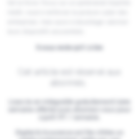
fait la force. Focus sur un partenariat tripartite
inédit, voué à renforcer la posture cyber des
entreprises, mais aussi à davantage valoriser
leurs dispositifs assurantiels.
Il vous reste 90% à lire
Cet article est réservé aux
abonnés.
Lisez-le en intégralité gratuitement (1ère
semaine offerte) puis abonnez-vous pour
2,90€ HT / semaine.
Digital & Assurance est fier d'être un