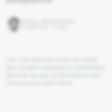
Rédigé par Alexandre Pengloan
le 15 juillet 2025 - 1 minute
Laka, c'est aujourd'hui un nom qui compte
dans l'insurtech européenne. Et la Britannique
affirme de nouveau une forte ambition avec
l'annonce d'une solide Série B.