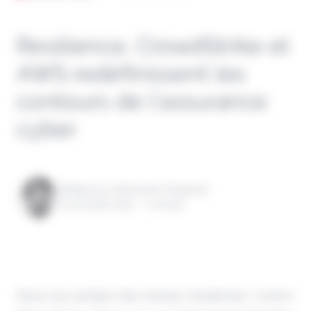
Resilience, CrowdStrike et
AWS redéfinissent les
contours de l’assurance
cyber
Rédigé par Alexandre Pengloan
le 15 juillet 2025 - 1 minute
Face aux pirates des temps modernes, l'union