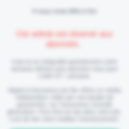
Il vous reste 90% à lire
Cet article est réservé aux
abonnés.
Lisez-le en intégralité gratuitement (1ère
semaine offerte) puis abonnez-vous pour
2,90€ HT / semaine.
Digital & Assurance est fier d'être un média
indépendant, édité par une équipe de
passionnés, sur l'assurance nouvelle
génération. Pour être au top dans votre job,
c'est de loin votre meilleur investissement.