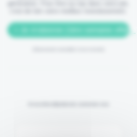
génération. Pour être au top dans votre job,
c'est de loin votre meilleur investissement.
> Je m'abonne (1ère semaine offerte
(Abonnement annulable à tout moment)
Si vous êtes déjà abonné, connectez-vous