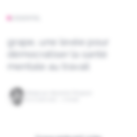
L'ESSENTIEL
grape, une levée pour
démocratiser la santé
mentale au travail
Rédigé par Alexandre Pengloan
le 01 août 2022 - 1 minute