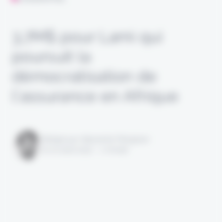
3,7M$ pour Lami qui
poursuit la
démocratisation de
l’assurance en Afrique
Rédigé par Alexandre Pengloan
le 02 août 2022 - 1 minute