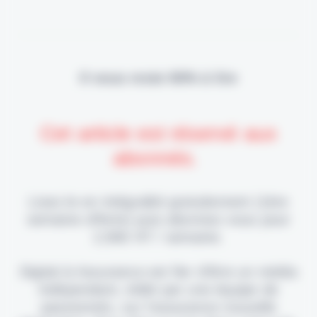
Il vous reste 90% à lire
Cet article est réservé aux
abonnés.
Lisez-le en intégralité gratuitement (1ère
semaine offerte) puis abonnez-vous pour
2,90€ HT / semaine.
Digital & Assurance est fier d'être un média
indépendant, édité par une équipe de
passionnés, sur l'assurance nouvelle