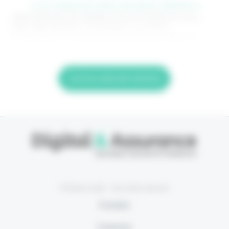
> Je m'abonne (1ère semaine offerte) <
(Abonnement annulable à tout moment) Si vous
êtes déjà abonné, connectez-vous Nom
d'utilisateur ou adresse de messagerie. Mot de
Lire la suite de l'article
© Eficiens 2026 - Tous droits réservés
À propos
S’abonner