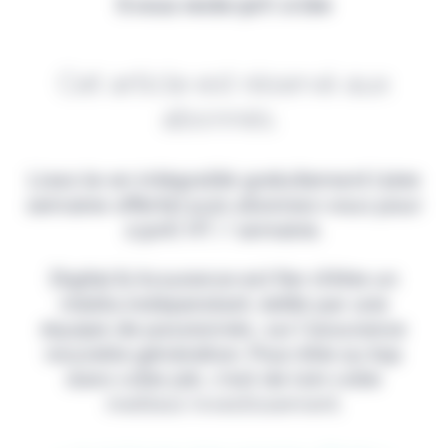
Il vous reste 90% à lire
Cet article est réservé aux
abonnés.
Lisez-le en intégralité gratuitement (1ère
semaine offerte) puis abonnez-vous pour
2,90€ HT / semaine.
Digital & Assurance est fier d'être un
média indépendant, édité par une
équipe de passionnés, sur l'assurance
nouvelle génération. Pour être au top
dans votre job, c'est de loin votre
meilleur investissement.