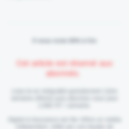
Il vous reste 90% à lire
Cet article est réservé aux
abonnés.
Lisez-le en intégralité gratuitement (1ère
semaine offerte) puis abonnez-vous pour
2,90€ HT / semaine.
Digital & Assurance est fier d'être un média
indépendant, édité par une équipe de