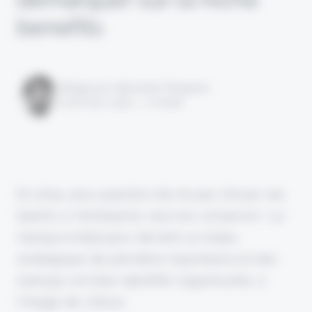
benefits
Rédigé par Alexandre Pengloan
le 18 mars 2024 - 1 minute
En 2024, plus question de ne pas choyer ses
talents si l'entreprise veut les conserver ! La
marque employeur devient un enjeu
stratégique de première importance et des
startups ont bien identifié l'opportunité, à
l'image de L'Atout.