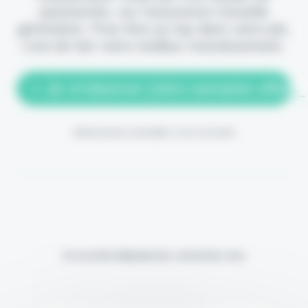
passionnés, sur l'assurance nouvelle
génération. Pour être au top dans votre job,
c'est de loin votre meilleur investissement.
> Je m'abonne (1ère semaine offerte
(Abonnement annulable à tout moment)
Si vous êtes déjà abonné, connectez-vous