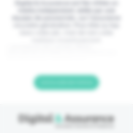
Digital & Assurance est fier d'être un
média indépendant, édité par une
équipe de passionnés, sur l'assurance
nouvelle génération. Pour être au top
dans votre job, c'est de loin votre
meilleur investissement.
> Je m'abonne (1ère semaine offerte) <
(Abonnement annulable à tout moment) Si vous
êtes déjà abonné, connectez-vous
Lire la suite de l'article