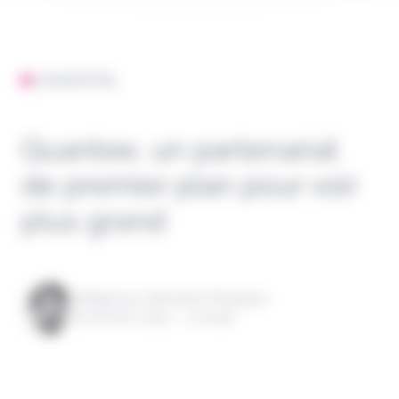
L'ESSENTIEL
Quantee, un partenariat
de premier plan pour voir
plus grand
Rédigé par Alexandre Pengloan
le 18 mars 2024 - 1 minute