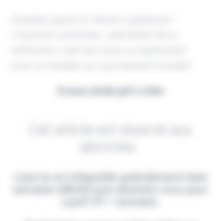
Quantee passe la vitesse supérieure !
L'insurtech polonaise, spécialiste de la
tarification, vient de nouer un partenariat
avec un enabler au rayonnement mondial.
Il vous reste 90% à lire
Cet article est réservé aux
abonnés.
Lisez-le en intégralité gratuitement (1ère
semaine offerte) puis abonnez-vous pour
2,90€ HT / semaine.