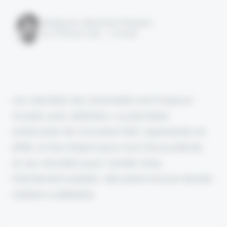
Rédigé par Alexandre Pengloan
le 27 février 2025 - 1 minute
Les résultats de Lemonade sont toujours
scrutés avec attention. La pionnière
américaine de l'insurtech B2C représente en
effet un bon étalon pour tout l'écosystème,
et ses résultats pour l'année 2024,
fraîchement publiés, devraient encore donner
matière à débattre.