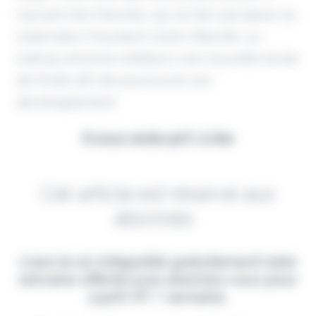
l'accent très frenchie, qui se fait une place au
soleil dans l'insurtech outre-Manche. La
startup annonce d'ailleurs une nouvelle levée
de fonds afin de poursuivre son
développement.
Il vous reste 90% à lire
Cet article est réservé aux
abonnés.
Lisez-le en intégralité gratuitement (1ère
semaine offerte) puis abonnez-vous pour
2,90€ HT / semaine.