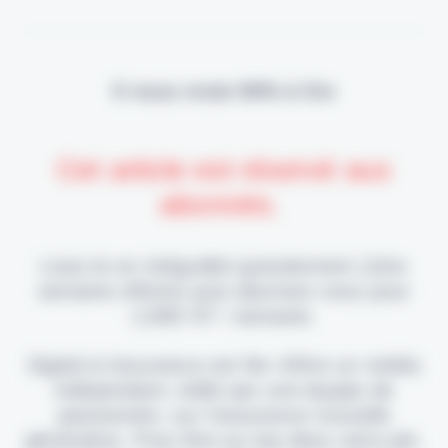
Il vous reste 90% à lire
Cet article est réservé aux
abonnés.
Lisez-le en intégralité gratuitement (1ère
semaine offerte) puis abonnez-vous pour
2,90€ HT / semaine.
Digital & Assurance est fier d'être un média
indépendant, édité par une équipe de
passionnés, sur l'assurance nouvelle
génération. Pour être au top dans votre job,