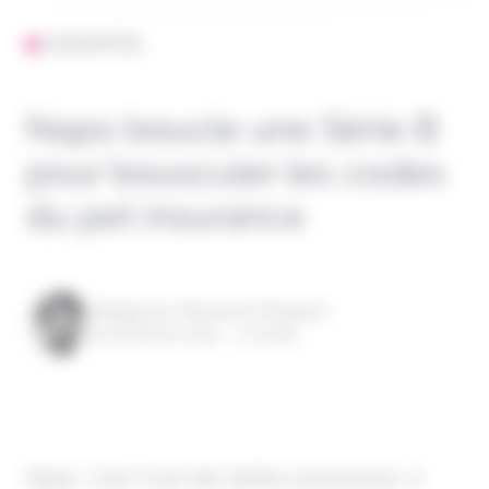
L'ESSENTIEL
Napo boucle une Série B
pour bousculer les codes
du pet insurance
Rédigé par Alexandre Pengloan
le 26 février 2025 - 1 minute
Napo, c'est l'une des belles promesses, à