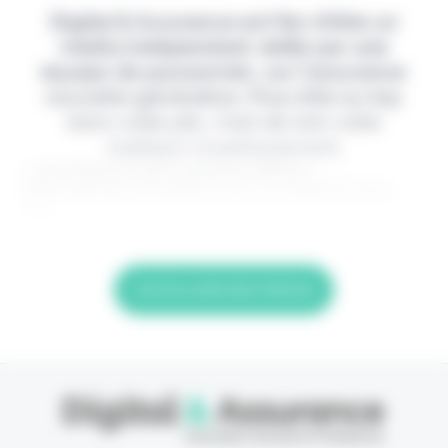
Digital & Assurance est fier d'être un
média indépendant, édité par une
équipe de passionnés, sur l'assurance
nouvelle génération. Pour être au top
dans votre job, c'est de loin votre
meilleur investissement.
> Je m'abonne (1ère semaine offerte) <
(Abonnement annulable à tout moment) Si vous
êtes
Lire la suite de l'article