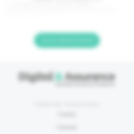
> Je m'abonne (1ère semaine offerte) <
(Abonnement annulable à tout moment) Si vous
êtes déjà abonné,
Lire la suite de l'article
© Eficiens 2026 - Tous droits réservés
À propos
S’abonner