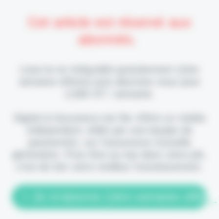
Cet article est réservé aux
abonnés.
Lisez-le en intégralité gratuitement (1ère
semaine offerte) puis abonnez-vous pour
2,90€ HT / semaine.
Digital & Assurance est fier d'être un média
indépendant, édité par une équipe de
passionnés, sur l'assurance nouvelle
génération. Pour être au top dans votre job,
c'est de loin votre meilleur investissement.
> Je m'abonne (1ère semaine offerte