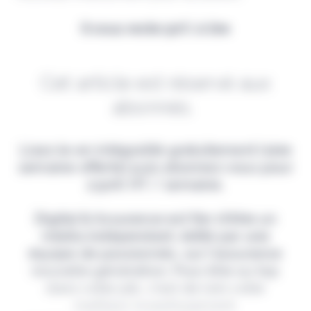
Il vous reste 90% à lire
Cet article est réservé aux
abonnés.
Lisez-le en intégralité gratuitement (1ère
semaine offerte) puis abonnez-vous pour
2,90€ HT / semaine.
Digital & Assurance est fier d'être un
média indépendant, édité par une
équipe de passionnés, sur l'assurance
nouvelle génération. Pour être au top
dans votre job, c'est de loin votre
meilleur investissement.