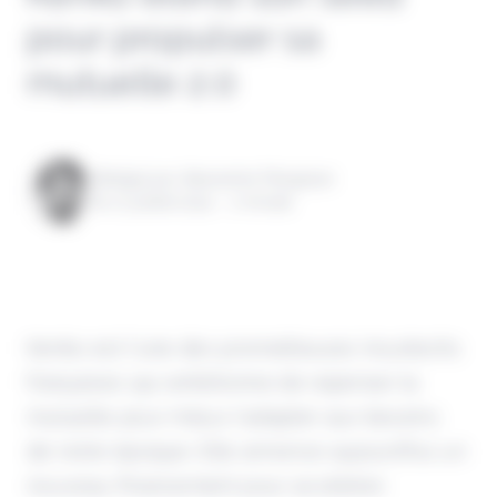
pour propulser sa
mutuelle 2.0
Rédigé par Alexandre Pengloan
le 17 juillet 2024 - 1 minute
Kenko est l'une des prometteuses insurtechs
françaises qui ambitionne de repenser la
mutuelle pour mieux l'adapter aux besoins
de notre époque. Elle annonce aujourd'hui un
nouveau financement pour accélérer.