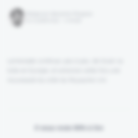
Rédigé par Alexandre Pengloan
le 17 juillet 2024 - 1 minute
Lemonade continue, pas à pas, de tisser sa
toile en Europe, et annonce cette fois une
nouveauté du côté du Royaume-Uni.
Il vous reste 90% à lire