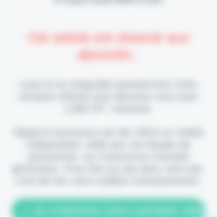
Cet article est réservé aux
abonnés.
Lisez-le en intégralité gratuitement (1ère
semaine offerte) puis abonnez-vous pour
2,90€ HT / semaine.
Digital & Assurance est fier d'être un média
indépendant, édité par une équipe de
passionnés, sur l'assurance nouvelle
génération. Pour être au top dans votre job,
c'est de loin votre meilleur investissement.
> Je m'abonne (1ère semaine offerte