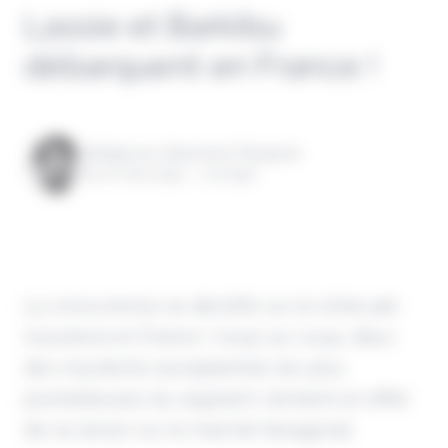
Lassie et Barkibu
débarquent en France !
Rédigé par Alexandre Pengloan
le 07 mai 2024 - 1 minute
La concurrence se densifie sur la niche pet
insurance en France ! Coup sur coup, deux
des insurtechs européennes les plus
prometteuses du segment viennent en effet
de se lancer sur le marché hexagonal.