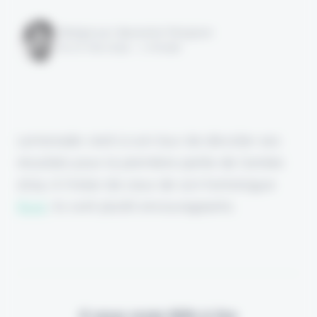
Rédigé par Alexandre Pengloan
le 07 mai 2024 - 1 minute
Lemonade vient à son tour de dévoiler ses
résultats pour la première partie de l'année
2024. A l'instar de ceux de son homologue
Root
, ils sont plutôt encourageants.
Il vous reste 90% à lire