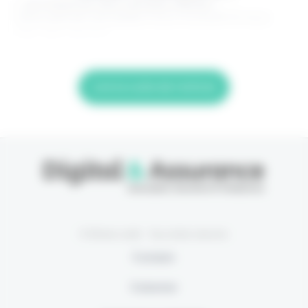
> Je m'abonne (1ère semaine offerte) <
(Abonnement annulable à tout moment) Si vous
êtes déjà abonné,
Lire la suite de l'article
© Eficiens 2026 - Tous droits réservés
À propos
S’abonner