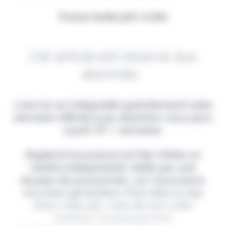
Il vous reste 90% à lire
Cet article est réservé aux
abonnés.
Lisez-le en intégralité gratuitement (1ère
semaine offerte) puis abonnez-vous pour
2,90€ HT / semaine.
Digital & Assurance est fier d'être un
média indépendant, édité par une
équipe de passionnés, sur l'assurance
nouvelle génération. Pour être au top
dans votre job, c'est de loin votre
meilleur investissement.