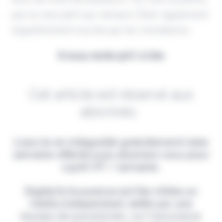
pas le seul péril qui menace l'État, également
régulièrement touché par les inondations.
Il vous reste 90% à lire
Cet article est réservé aux
abonnés.
Lisez-le en intégralité gratuitement (1ère
semaine offerte) puis abonnez-vous pour
2,90€ HT / semaine.
Digital & Assurance est fier d'être un
média indépendant, édité par une
équipe de passionnés, sur l'assurance