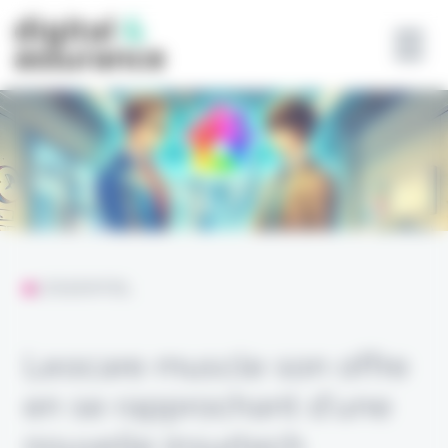
Panneau de gestion des cookies
L'ESSENTIEL
Leocare muscle son offre
en se rapprochant d’une
nouvelle insurtech