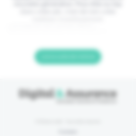
nouvelle génération. Pour être au top
dans votre job, c'est de loin votre
meilleur investissement.
> Je m'abonne (1ère semaine offerte) <
(Abonnement annulable à tout moment) Si
Lire la suite de l'article
© Eficiens 2026 - Tous droits réservés
À propos