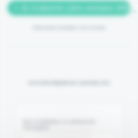
> Je m'abonne (1ère semaine offerte
(Abonnement annulable à tout moment)
Si vous êtes déjà abonné, connectez-vous
Nom d'utilisateur ou adresse de
messagerie.