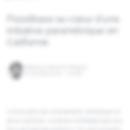
Floodbase au cœur d’une
initiative paramétrique en
Californie
Rédigé par Alexandre Pengloan
le 09 octobre 2024 - 1 minute
A l'évocation des événements climatiques et
de la Californie, on pense immédiatement aux
feux de forêt dévastateurs. Ce n'est toutefois