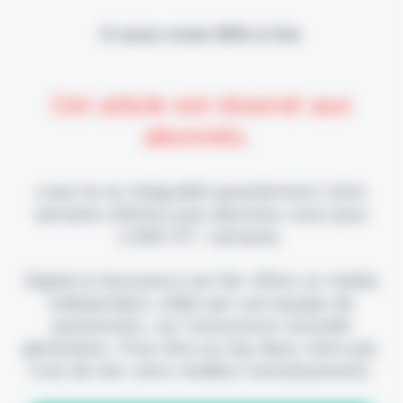
Il vous reste 90% à lire
Cet article est réservé aux
abonnés.
Lisez-le en intégralité gratuitement (1ère
semaine offerte) puis abonnez-vous pour
2,90€ HT / semaine.
Digital & Assurance est fier d'être un média
indépendant, édité par une équipe de
passionnés, sur l'assurance nouvelle
génération. Pour être au top dans votre job,
c'est de loin votre meilleur investissement.