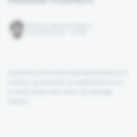
Rédigé par Alexandre Pengloan
le 09 octobre 2024 - 1 minute
L'automne est la saison des partenariats pour
Leocare, qui annonce sa collaboration avec
un autre acteur bien connu du paysage
français.