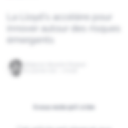
La Lloyd’s accélère pour
innover autour des risques
émergents
Rédigé par Alexandre Pengloan
le 13 janvier 2022 - 1 minute
Il vous reste 90% à lire