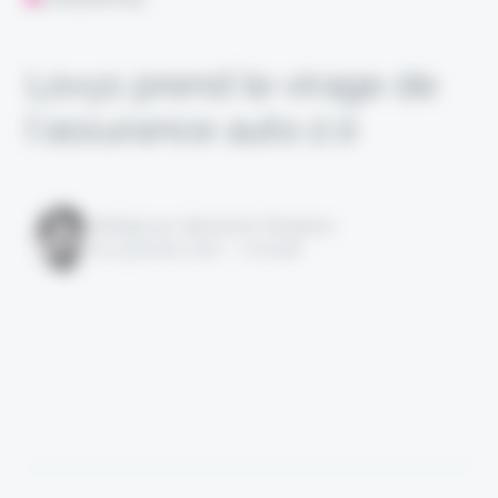
Lovys prend le virage de
l’assurance auto 2.0
Rédigé par Alexandre Pengloan
le 13 janvier 2022 - 1 minute