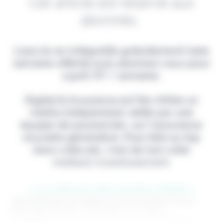
Cet article est réservé aux
abonnés.
Lisez-le en intégralité gratuitement (1ère
semaine offerte) puis abonnez-vous pour
2,90€ HT / semaine.
Digital & Assurance est fier d'être un
média indépendant, édité par une
équipe de passionnés, sur l'assurance
nouvelle génération. Pour être au top
dans votre job, c'est de loin votre
meilleur investissement.
> Je m'abonne (1ère semaine offerte) <
(Abonnement annulable à tout moment) Si vous
êtes déjà abonné, connectez-vous Nom
d'utilisateur ou adresse de messagerie. Mot de