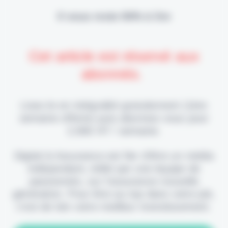
Il vous reste 90% à lire
Cet article est réservé aux
abonnés.
Lisez-le en intégralité gratuitement (1ère
semaine offerte) puis abonnez-vous pour
2,90€ HT / semaine.
Digital & Assurance est fier d'être un média
indépendant, édité par une équipe de
passionnés, sur l'assurance nouvelle
génération. Pour être au top dans votre job,
c'est de loin votre meilleur investissement.