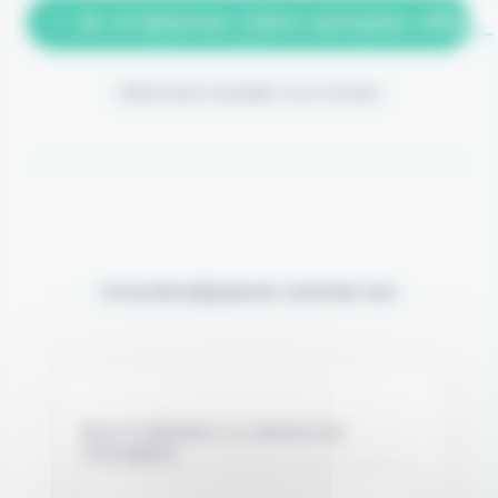
> Je m'abonne (1ère semaine offerte
(Abonnement annulable à tout moment)
Si vous êtes déjà abonné, connectez-vous
Nom d'utilisateur ou adresse de
messagerie.