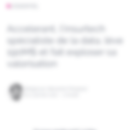
L'ESSENTIEL
Accelerant, l’insurtech
spécialiste de la data, lève
190M$ et fait exploser sa
valorisation
Rédigé par Alexandre Pengloan
le 17 janvier 2022 - 1 minute