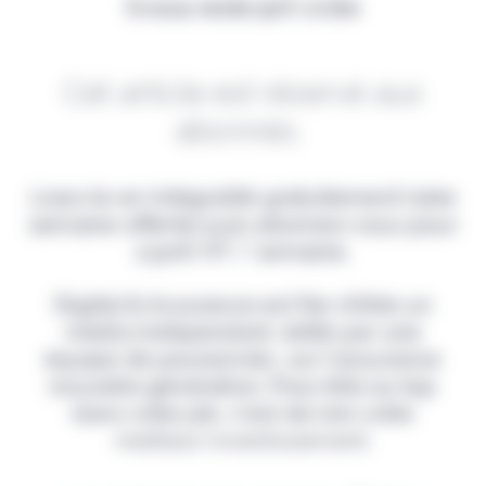
Il vous reste 90% à lire
Cet article est réservé aux
abonnés.
Lisez-le en intégralité gratuitement (1ère
semaine offerte) puis abonnez-vous pour
2,90€ HT / semaine.
Digital & Assurance est fier d'être un
média indépendant, édité par une
équipe de passionnés, sur l'assurance
nouvelle génération. Pour être au top
dans votre job, c'est de loin votre
meilleur investissement.