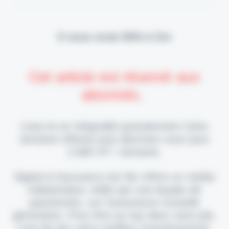
Il vous reste 90% à lire
Cet article est réservé aux
abonnés.
Lisez-le en intégralité gratuitement (1ère
semaine offerte) puis abonnez-vous pour
2,90€ HT / semaine.
Digital & Assurance est fier d'être un média
indépendant, édité par une équipe de
passionnés, sur l'assurance nouvelle
génération. Pour être au top dans votre job,
c'est de loin votre meilleur investissement.