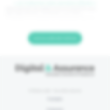
> Je m'abonne (1ère semaine offerte) <
(Abonnement annulable à tout moment) Si vous
êtes déjà abonné, connectez-vous Nom
d'utilisateur ou adresse de messagerie. Mot de
Lire la suite de l'article
© Eficiens 2026 - Tous droits réservés
À propos
S’abonner