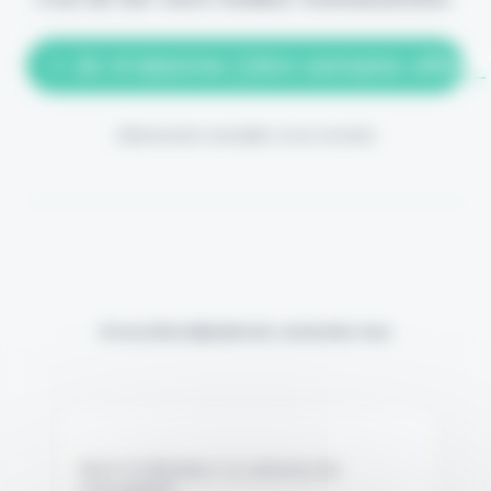
> Je m'abonne (1ère semaine offerte
(Abonnement annulable à tout moment)
Si vous êtes déjà abonné, connectez-vous
Nom d'utilisateur ou adresse de
messagerie.