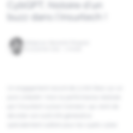
CybGPT, histoire d’un
buzz dans l’insurtech !
Rédigé par Alexandre Pengloan
le 24 janvier 2024 - 1 minute
Un engagement record de 5 000 likes sur un
post LinkedIn ! Voici la performance réalisée
par l'insurtech suisse Coinnect, qui vient de
dévoiler son outil d'IA générative
spécialement calibré pour les sujets cyber.