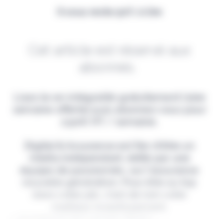
Il vous reste 90% à lire
Cet article est réservé aux
abonnés.
Lisez-le en intégralité gratuitement (1ère
semaine offerte) puis abonnez-vous pour
2,90€ HT / semaine.
Digital & Assurance est fier d'être un
média indépendant, édité par une
équipe de passionnés, sur l'assurance
nouvelle génération. Pour être au top
dans votre job, c'est de loin votre
meilleur investissement.
> Je m'abonne (1ère semaine offerte) <