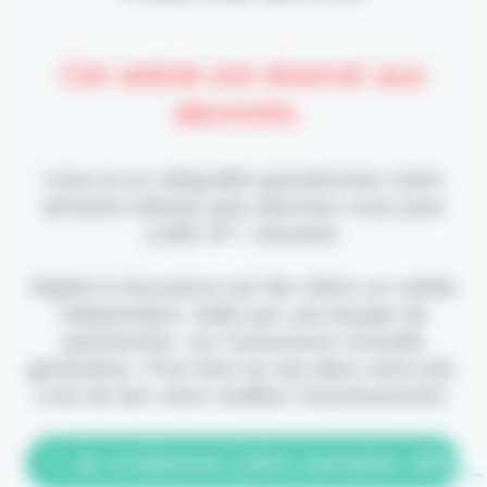
Cet article est réservé aux
abonnés.
Lisez-le en intégralité gratuitement (1ère
semaine offerte) puis abonnez-vous pour
2,90€ HT / semaine.
Digital & Assurance est fier d'être un média
indépendant, édité par une équipe de
passionnés, sur l'assurance nouvelle
génération. Pour être au top dans votre job,
c'est de loin votre meilleur investissement.
> Je m'abonne (1ère semaine offerte