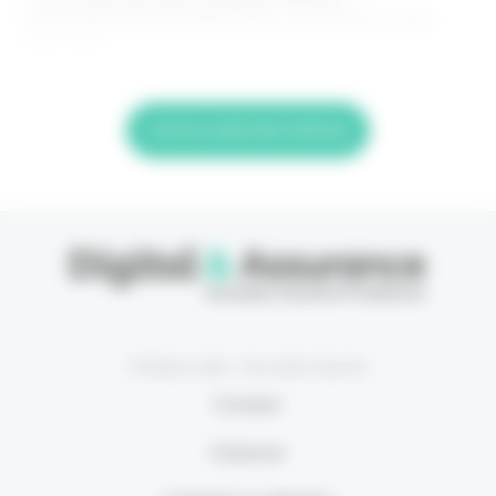
(Abonnement annulable à tout moment) Si vous
êtes déjà
Lire la suite de l'article
© Eficiens 2026 - Tous droits réservés
À propos
S’abonner