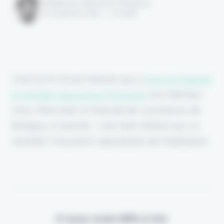
Rédigé par Alexandre Pengloan
le 24 janvier 2024 - 1 minute
C'est la fin d'une histoire qui a
tenu en haleine
le monde l'assurance française
ces derniers
mois. Mercredi, le tribunal de commerce de
Bobigny a tranché : c'est bien Allianz qui va
racheter l'insurtech spécialiste de l'habitation.
Il vous reste 90% à lire