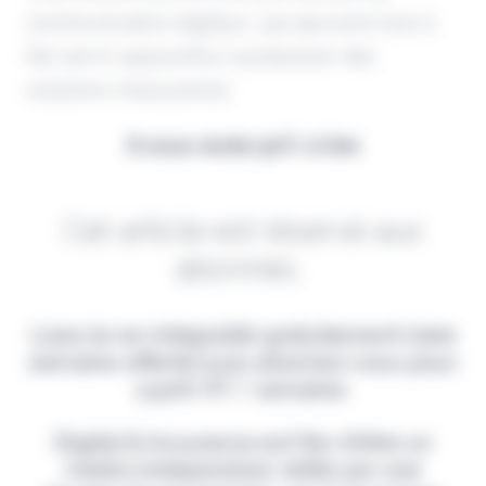
communication digitaux, qui peuvent tout à
fait servir aujourd'hui à propulser des
solutions d'assurance.
Il vous reste 90% à lire
Cet article est réservé aux
abonnés.
Lisez-le en intégralité gratuitement (1ère
semaine offerte) puis abonnez-vous pour
2,90€ HT / semaine.
Digital & Assurance est fier d'être un
média indépendant, édité par une