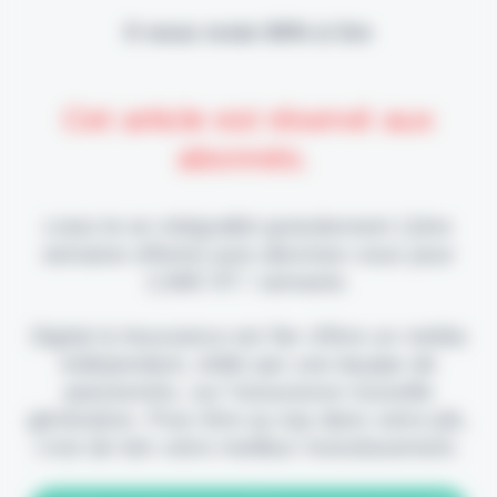
Il vous reste 90% à lire
Cet article est réservé aux
abonnés.
Lisez-le en intégralité gratuitement (1ère
semaine offerte) puis abonnez-vous pour
2,90€ HT / semaine.
Digital & Assurance est fier d'être un média
indépendant, édité par une équipe de
passionnés, sur l'assurance nouvelle
génération. Pour être au top dans votre job,
c'est de loin votre meilleur investissement.