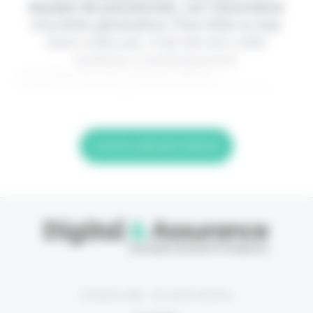
équipe de passionnés, sur l'assurance
nouvelle génération. Pour être au top
dans votre job, c'est de loin votre
meilleur investissement.
> Je m'abonne (1ère semaine offerte) <
(Abonnement annulable à tout moment) Si vous
Lire la suite de l'article
© Eficiens 2026 - Tous droits réservés