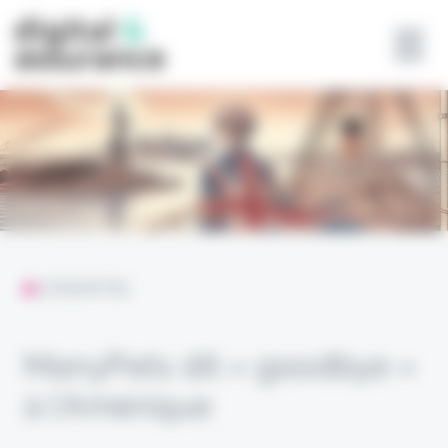
Panneau de gestion des cookies
L'ESSENTIEL
ManyPets dit « goodbye »
à l’Amérique