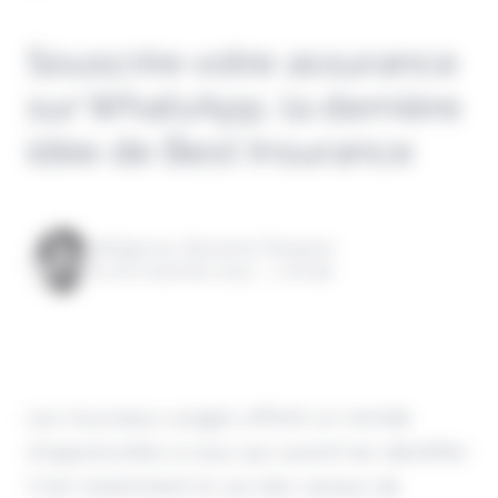
Souscrire votre assurance
sur WhatsApp, la dernière
idée de Best Insurance
Rédigé par Alexandre Pengloan
le 06 novembre 2024 - 1 minute
Les nouveaux usages offrent un monde
d'opportunités à ceux qui savent les identifier.
C'est notamment le cas des canaux de