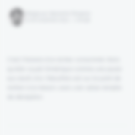
Rédigé par Alexandre Pengloan
le 06 novembre 2024 - 1 minute
C'est l'histoire d'un échec consommé. Alors
qu'elle voyait l'Amérique comme une poule
aux œufs d'or, ManyPets est sur le point de
rentrer à la maison, avec une valise remplie
de déception.