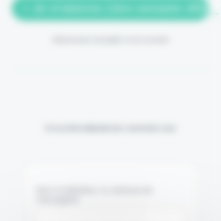
> Je m'abonne (1ère semaine offerte
(Abonnement annulable à tout moment)
Si vous êtes déjà abonné, connectez-vous
Nom d'utilisateur ou adresse de
messagerie.