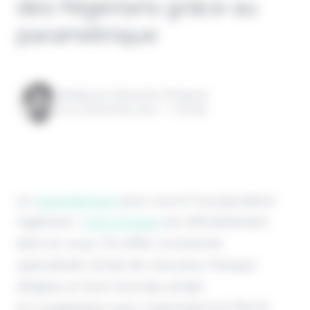
des Nigérians grâce au
paramétrique
Rédigé par Alexandre Pengloan
le 02 décembre 2022 - 1 minute
Le
paramétrique
pour couvrir la population
nigériane ?
AXA Climate
est officiellement
dans le coup ! En effet, la branche
spécialisée climat de l'assureur français
dirigera un tout nouveau projet
en coopération avec notamment le PNUD,