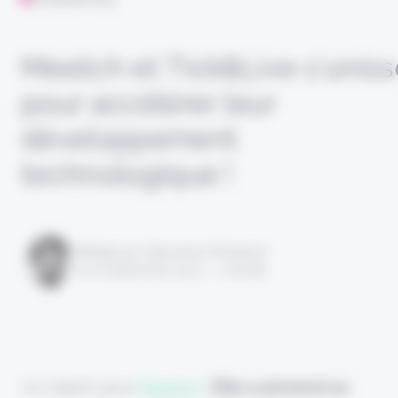
Meetch et Tick&Live s’uniss
pour accélérer leur
développement
technologique !
Rédigé par Alexandre Pengloan
le 02 décembre 2022 - 1 minute
Un match pour
Meetch
!
Elle a annoncé sa