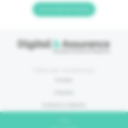
Lire la suite de l'article
© Eficiens 2026 - Tous droits réservés
À propos
S’abonner
Contacter la rédaction
Contact