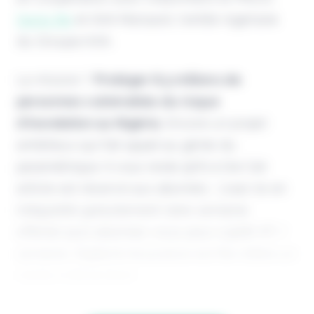
Swiss Re
et AXA Mansard, l'entité nigériane
du Groupe AXA.
La mission ?
Protéger 8,5 millions de
personnes vulnérables du risque
d’inondation au Nigéria.
Encore un projet
ambitieux qui fait appel au génie du
paramétrique. Il vous reste 90% à lire Cet
article est réservé aux abonnés. Lisez-le en
intégralité gratuitement (1ère semaine
offerte) puis abonnez-vous pour 2,90€ HT /
semaine. Digital & Assurance est fier d'être un
média indépendant,