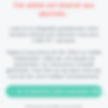
Cet article est réservé aux
abonnés.
Lisez-le en intégralité gratuitement (1ère
semaine offerte) puis abonnez-vous pour
2,90€ HT / semaine.
Digital & Assurance est fier d'être un média
indépendant, édité par une équipe de
passionnés, sur l'assurance nouvelle
génération. Pour être au top dans votre job,
c'est de loin votre meilleur investissement.
> Je m'abonne (1ère semaine offerte
(Abonnement annulable à tout moment)