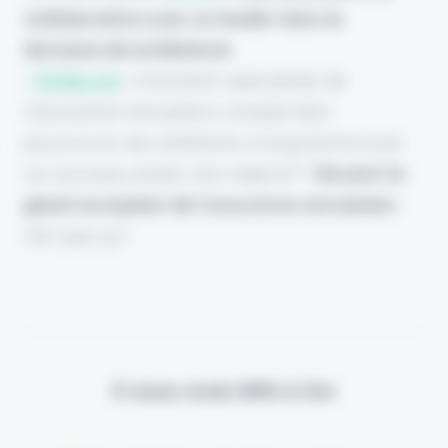
collaboration avec un leader dans le
domaine de la billeterie
:
Tick&Live
. L'insurtech spécialiste de
l'assurance annulation compte bien
poursuivre ses ambitions à long terme avec
ce nouveau projet. Son objectif ?
Devenir le
géant européen de l’assurance annulation
,
rien que ça !
Il vous reste 90% à lire