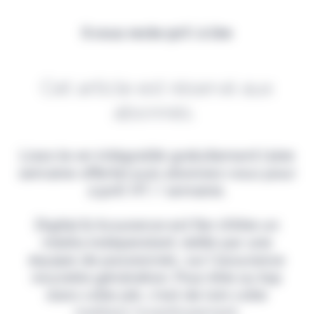
Il vous reste 90% à lire
Cet article est réservé aux
abonnés.
Lisez-le en intégralité gratuitement (1ère
semaine offerte) puis abonnez-vous pour
2,90€ HT / semaine.
Digital & Assurance est fier d'être un
média indépendant, édité par une
équipe de passionnés, sur l'assurance
nouvelle génération. Pour être au top
dans votre job, c'est de loin votre
meilleur investissement.