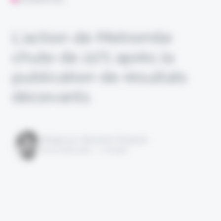
L’action de Metromile
chute de 22% après la
publication de résultats
décevants
Rédigé par Alexandre Pengloan
le 20 août 2021 - 1 minute