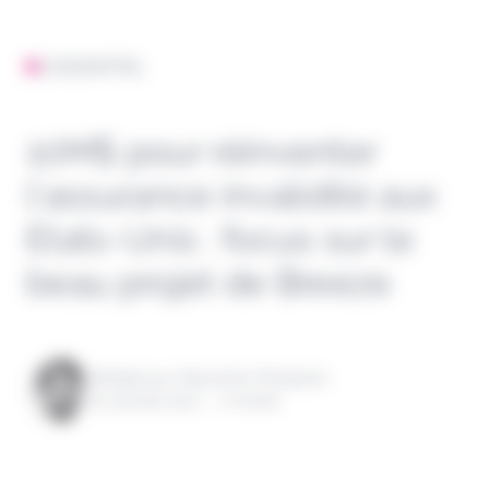
L'ESSENTIEL
10M$ pour réinventer
l’assurance invalidité aux
Etats-Unis : focus sur le
beau projet de Breeze
Rédigé par Alexandre Pengloan
le 19 août 2021 - 1 minute