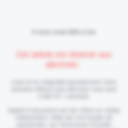
Il vous reste 90% à lire
Cet article est réservé aux
abonnés.
Lisez-le en intégralité gratuitement (1ère
semaine offerte) puis abonnez-vous pour
2,90€ HT / semaine.
Digital & Assurance est fier d'être un média
indépendant, édité par une équipe de
passionnés, sur l'assurance nouvelle