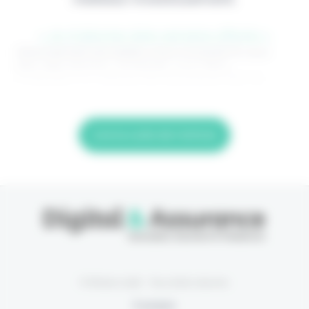
> Je m'abonne (1ère semaine offerte) <
(Abonnement annulable à tout moment) Si vous
êtes déjà abonné, connectez-vous Nom
d'utilisateur ou adresse de messagerie. Mot de
Lire la suite de l'article
© Eficiens 2026 - Tous droits réservés
À propos