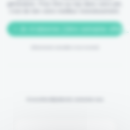
génération. Pour être au top dans votre job,
c'est de loin votre meilleur investissement.
> Je m'abonne (1ère semaine offerte
(Abonnement annulable à tout moment)
Si vous êtes déjà abonné, connectez-vous