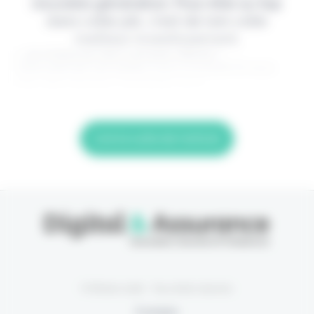
nouvelle génération. Pour être au top
dans votre job, c'est de loin votre
meilleur investissement.
> Je m'abonne (1ère semaine offerte) <
(Abonnement annulable à tout moment) Si vous
êtes déjà abonné, connectez-vous
Lire la suite de l'article
© Eficiens 2026 - Tous droits réservés
À propos