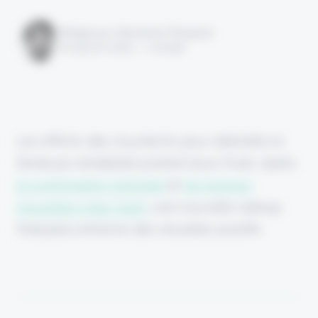
Rédigé par Alexandre Pengloan
le 09 avril 2024 - 1 minute
Les efforts des insurtechs pour atteindre la
fameuse rentabilité portent leurs fruits. Après
la confirmation d'Acheel
et
les bonnes
nouvelles chez Clark
, une nouvelle startup
française annonce des résultats positifs.