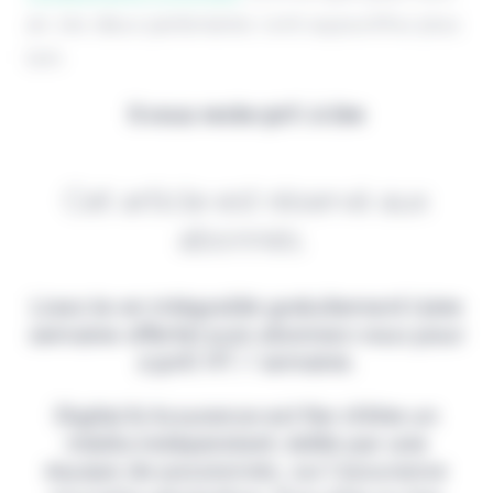
an, les deux partenaires vont aujourd'hui plus
loin.
Il vous reste 90% à lire
Cet article est réservé aux
abonnés.
Lisez-le en intégralité gratuitement (1ère
semaine offerte) puis abonnez-vous pour
2,90€ HT / semaine.
Digital & Assurance est fier d'être un
média indépendant, édité par une
équipe de passionnés, sur l'assurance