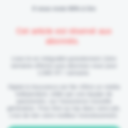
Il vous reste 90% à lire
Cet article est réservé aux
abonnés.
Lisez-le en intégralité gratuitement (1ère
semaine offerte) puis abonnez-vous pour
2,90€ HT / semaine.
Digital & Assurance est fier d'être un média
indépendant, édité par une équipe de
passionnés, sur l'assurance nouvelle
génération. Pour être au top dans votre job,
c'est de loin votre meilleur investissement.