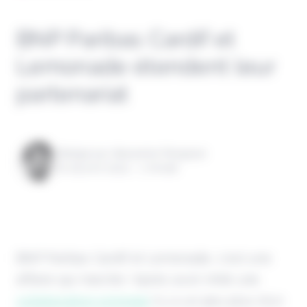
BNP Paribas Cardif et
Lemonade étendent leur
partenariat
Rédigé par Alexandre Pengloan
le 09 avril 2024 - 1 minute
BNP Paribas Cardif et Lemonade, c'est une
affaire qui marche ! Après avoir initié une
collaboration originale
il y a un peu plus d'un