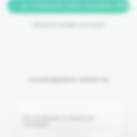
> Je m'abonne (1ère semaine offerte
(Abonnement annulable à tout moment)
Si vous êtes déjà abonné, connectez-vous
Nom d'utilisateur ou adresse de
messagerie.