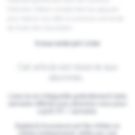
financiers. Meelo compte bien les appuyer
pour relever ces défis et annonce une levée
de fonds afin d'accélérer.
Il vous reste 90% à lire
Cet article est réservé aux
abonnés.
Lisez-le en intégralité gratuitement (1ère
semaine offerte) puis abonnez-vous pour
2,90€ HT / semaine.
Digital & Assurance est fier d'être un
média indépendant, édité par une