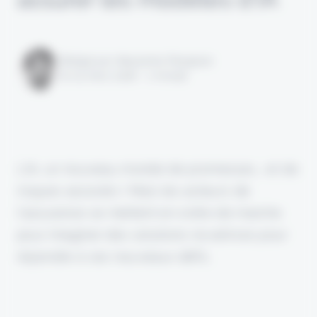
Rédigé par Alexandre Pengloan
le 03 mars 2026 - 1 minute
L'IA, un nouveau monde de promesses... et de
risques associés ! Mais les acteurs de
l'assurance se mettent en ordre de marche
pour imaginer des solutions novatrices pour
répondre à ces nouveaux défis.