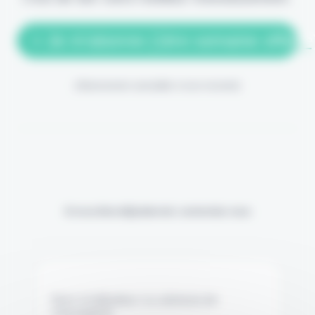
> Je m'abonne (1ère semaine offerte
(Abonnement annulable à tout moment)
Si vous êtes déjà abonné, connectez-vous
Nom d'utilisateur ou adresse de
messagerie.