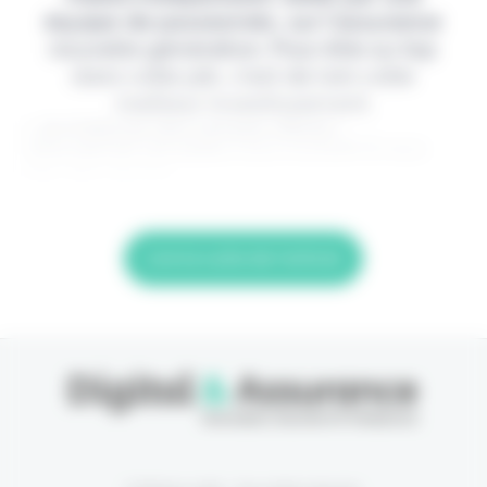
équipe de passionnés, sur l'assurance
nouvelle génération. Pour être au top
dans votre job, c'est de loin votre
meilleur investissement.
> Je m'abonne (1ère semaine offerte) <
(Abonnement annulable à tout moment) Si vous
êtes déjà abonné,
Lire la suite de l'article