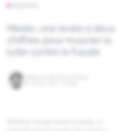
L'ESSENTIEL
Meelo, une levée à deux
chiffres pour muscler la
lutte contre la fraude
Rédigé par Alexandre Pengloan
le 03 mars 2026 - 1 minute
Renforcer la lutte contre la fraude, un
impératif grandissant dans les secteurs