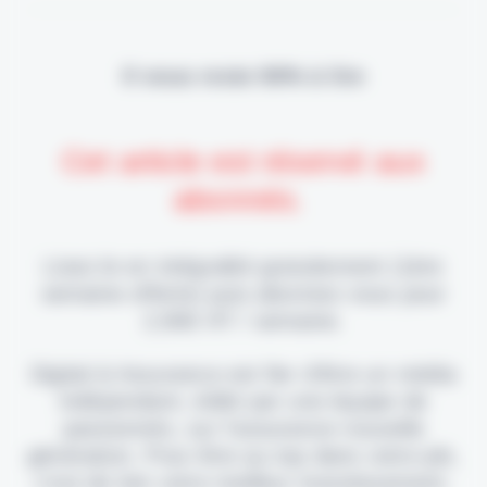
Il vous reste 90% à lire
Cet article est réservé aux
abonnés.
Lisez-le en intégralité gratuitement (1ère
semaine offerte) puis abonnez-vous pour
2,90€ HT / semaine.
Digital & Assurance est fier d'être un média
indépendant, édité par une équipe de
passionnés, sur l'assurance nouvelle
génération. Pour être au top dans votre job,
c'est de loin votre meilleur investissement.