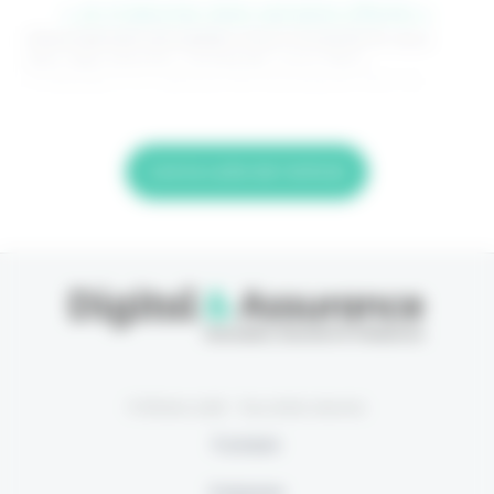
> Je m'abonne (1ère semaine offerte) <
(Abonnement annulable à tout moment) Si vous
êtes déjà abonné, connectez-vous Nom
d'utilisateur ou adresse de messagerie. Mot de
Lire la suite de l'article
© Eficiens 2026 - Tous droits réservés
À propos
S’abonner