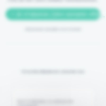
> Je m'abonne (1ère semaine offerte
(Abonnement annulable à tout moment)
Si vous êtes déjà abonné, connectez-vous
Nom d'utilisateur ou adresse de
messagerie.