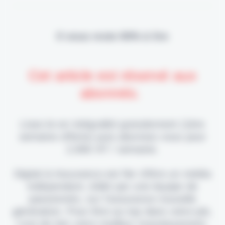
Il vous reste 90% à lire
Cet article est réservé aux
abonnés.
Lisez-le en intégralité gratuitement (1ère
semaine offerte) puis abonnez-vous pour
2,90€ HT / semaine.
Digital & Assurance est fier d'être un média
indépendant, édité par une équipe de
passionnés, sur l'assurance nouvelle
génération. Pour être au top dans votre job,
c'est de loin votre meilleur investissement.