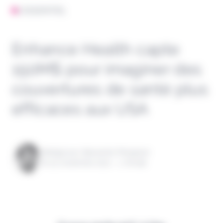
L'ESSENTIEL
Enhance Health capte
150M$ pour imaginer des
couvertures de santé plus
efficaces aux USA
Rédigé par Alexandre Pengloan
le 15 novembre 2021 - 1 minute