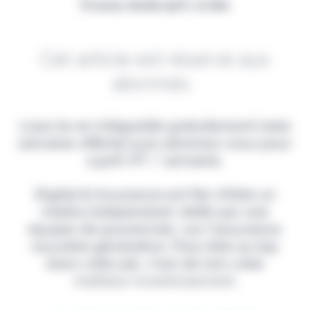
Il vous reste 90% à lire
Cet article est réservé aux
abonnés.
Lisez-le en intégralité gratuitement (1ère
semaine offerte) puis abonnez-vous pour
2,90€ HT / semaine.
Digital & Assurance est fier d'être un
média indépendant, édité par une
équipe de passionnés, sur l'assurance
nouvelle génération. Pour être au top
dans votre job, c'est de loin votre
meilleur investissement.