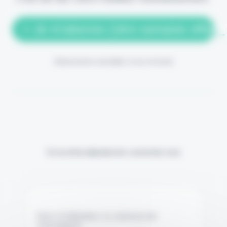
> Je m'abonne (1ère semaine offerte
(Abonnement annulable à tout moment)
Si vous êtes déjà abonné, connectez-vous
Nom d'utilisateur ou adresse de
messagerie.