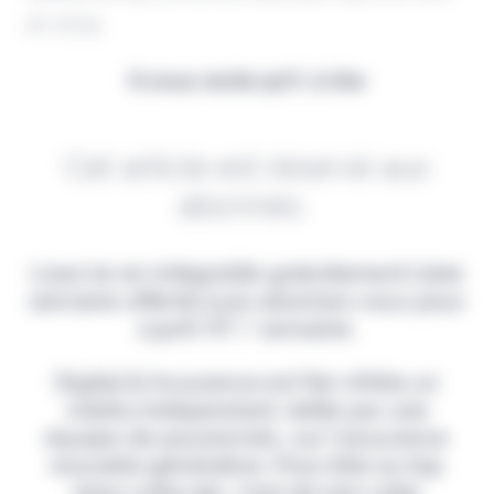
en 2024.
Il vous reste 90% à lire
Cet article est réservé aux
abonnés.
Lisez-le en intégralité gratuitement (1ère
semaine offerte) puis abonnez-vous pour
2,90€ HT / semaine.
Digital & Assurance est fier d'être un
média indépendant, édité par une
équipe de passionnés, sur l'assurance
nouvelle génération. Pour être au top
dans votre job, c'est de loin votre