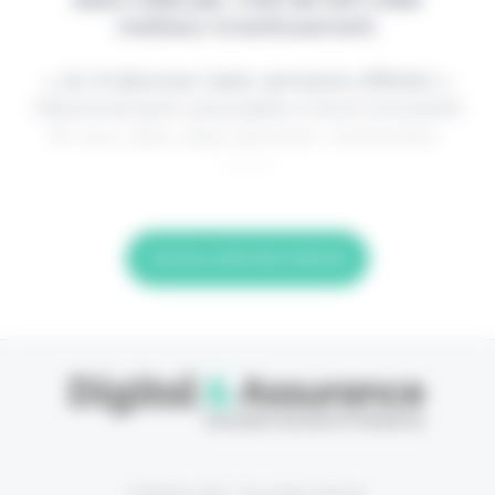
meilleur investissement.
> Je m'abonne (1ère semaine offerte) <
(Abonnement annulable à tout moment)
Si vous êtes déjà abonné, connectez-
vous
Lire la suite de l'article
© Eficiens 2026 - Tous droits réservés