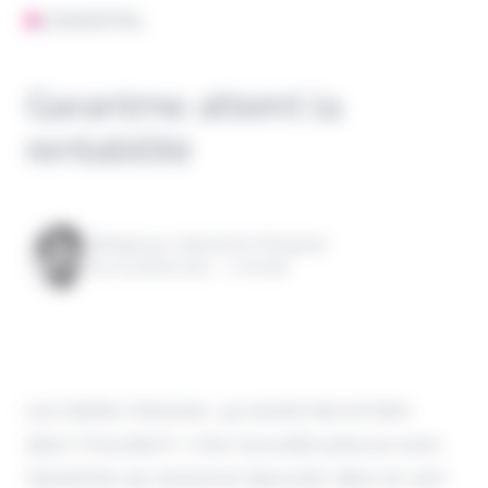
L'ESSENTIEL
Garantme atteint la
rentabilité
Rédigé par Alexandre Pengloan
le 22 juillet 2024 - 1 minute
Les belles histoires, ça existe bel et bien
dans l'insurtech ! Une nouvelle preuve avec
Garantme qui annonce basculer dans le vert