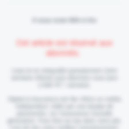
Il vous reste 90% à lire
Cet article est réservé aux
abonnés.
Lisez-le en intégralité gratuitement (1ère
semaine offerte) puis abonnez-vous pour
2,90€ HT / semaine.
Digital & Assurance est fier d'être un média
indépendant, édité par une équipe de
passionnés, sur l'assurance nouvelle
génération. Pour être au top dans votre job,
c'est de loin votre meilleur investissement.