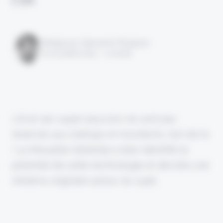
Rédigé par Alexandre Pengloan
le 22 juillet 2024 - 1 minute
L'IA et ses super-pouvoirs ne sont pas
réservés aux startups et insurtechs, loin de là
! La Mutuelle Générale a bien identifié le
potentiel de cette technologie et dévoile une
initiative originale autour du sujet.