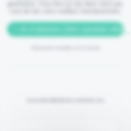
génération. Pour être au top dans votre job,
c'est de loin votre meilleur investissement.
> Je m'abonne (1ère semaine offerte
(Abonnement annulable à tout moment)
Si vous êtes déjà abonné, connectez-vous