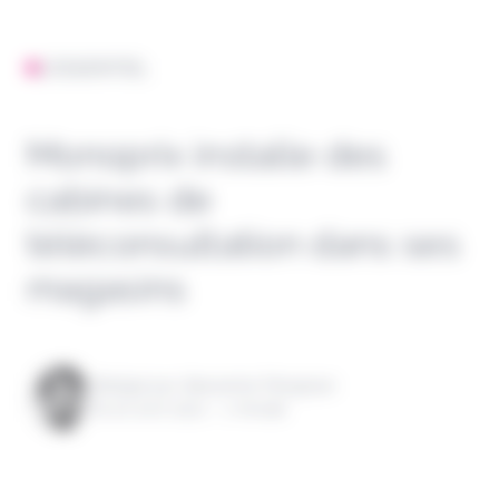
L'ESSENTIEL
Monoprix installe des
cabines de
téléconsultation dans ses
magasins
Rédigé par Alexandre Pengloan
le 20 avril 2021 - 1 minute