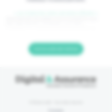
> Je m'abonne (1ère semaine offerte) <
(Abonnement annulable à tout moment) Si vous
êtes déjà abonné, connectez-vous Nom
d'utilisateur ou adresse de messagerie. Mot de
Lire la suite de l'article
© Eficiens 2026 - Tous droits réservés
À propos