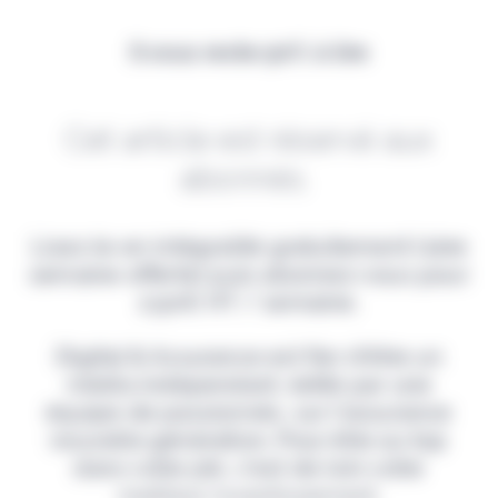
Il vous reste 90% à lire
Cet article est réservé aux
abonnés.
Lisez-le en intégralité gratuitement (1ère
semaine offerte) puis abonnez-vous pour
2,90€ HT / semaine.
Digital & Assurance est fier d'être un
média indépendant, édité par une
équipe de passionnés, sur l'assurance
nouvelle génération. Pour être au top
dans votre job, c'est de loin votre
meilleur investissement.