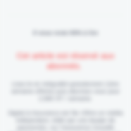
Il vous reste 90% à lire
Cet article est réservé aux
abonnés.
Lisez-le en intégralité gratuitement (1ère
semaine offerte) puis abonnez-vous pour
2,90€ HT / semaine.
Digital & Assurance est fier d'être un média
indépendant, édité par une équipe de
passionnés, sur l'assurance nouvelle