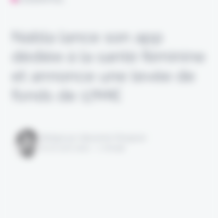
Nabla lance son app
dédiée à la santé féminine
et annonce une levée de
fonds de 17M€
Rédigé par Alexandre Pengloan
le 20 avril 2021 - 1 minute