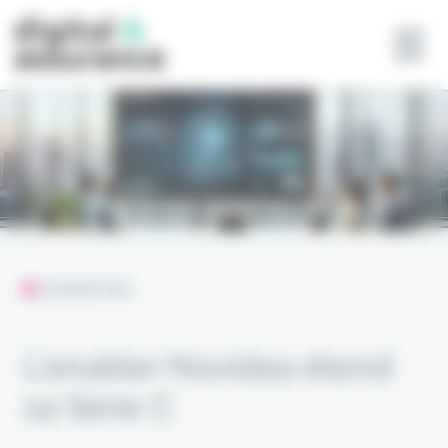
Panneau de gestion des cookies
L'ESSENTIEL
L’enabler Novidea étend
sa Série C