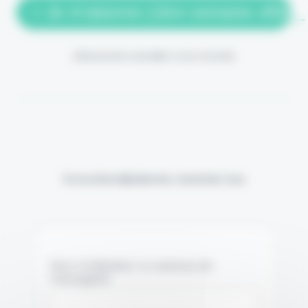
> Je m'abonne (1ère semaine offerte
(Abonnement annulable à tout moment)
Si vous êtes déjà abonné, connectez-vous
Nom d'utilisateur ou adresse de
messagerie.