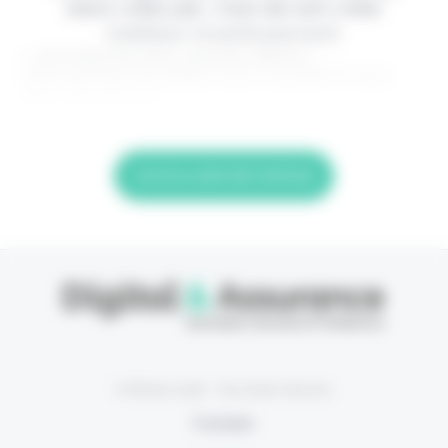
dans votre job, c'est de loin votre
meilleur investissement.
> Je m'abonne (1ère semaine offerte) <
(Abonnement annulable à tout moment) Si vous
êtes déjà abonné,
Lire la suite de l'article
© Eficiens 2026 - Tous droits réservés
À propos