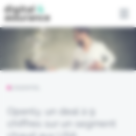
Panneau de gestion des cookies
L'ESSENTIEL
Openly, un deal à 9
chiffres sur un segment
chaud aux USA