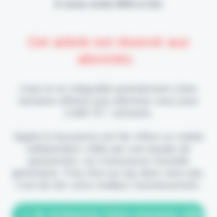
Il vous reste 90% à lire
Cet article est réservé aux
abonnés.
Lisez-le en intégralité gratuitement (1ère
semaine offerte) puis abonnez-vous pour
2,90€ HT / semaine.
Digital & Assurance est fier d'être un média
indépendant, édité par une équipe de
passionnés, sur l'assurance nouvelle
génération. Pour être au top dans votre job,
c'est de loin votre meilleur investissement.
> Je m'abonne (1ère semaine offerte