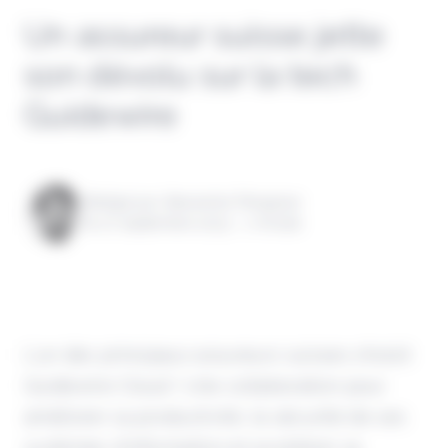
Un assureur suisse jette
son dévolu sur la tech
Guidewire
Rédigé par Alexandre Pengloan
le 27 septembre 2023 - 1 minute
L'un des principaux assureurs suisses choisit
Guidewire Cloud ! Une collaboration pour
améliorer sa productivité, la sécurité de ses
systèmes d'information et accélérer sa