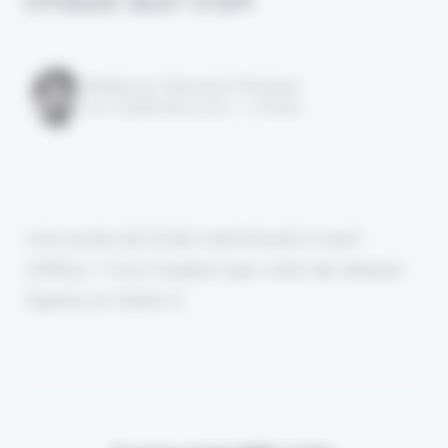
Rédigé par Alexandre Pengloan
le 27 septembre 2023 - 1 minute
Une levée de fonds mammouth à neuf
chiffres ! C’est l’exploit que vient de réaliser
Openly en Série D.