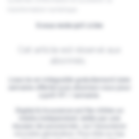
transformation numérique.
Il vous reste 90% à lire
Cet article est réservé aux
abonnés.
Lisez-le en intégralité gratuitement (1ère
semaine offerte) puis abonnez-vous pour
2,90€ HT / semaine.
Digital & Assurance est fier d'être un
média indépendant, édité par une
équipe de passionnés, sur l'assurance
nouvelle génération. Pour être au top