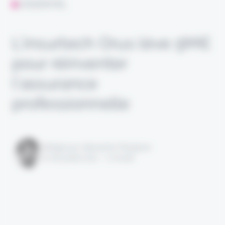
L'ESSENTIEL
L’insurtech Orus lève 5M€
pour réinventer
l’assurance
professionnelle
Rédigé par Alexandre Pengloan
le 06 juillet 2022 - 1 minute