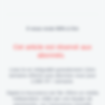
Il vous reste 90% à lire
Cet article est réservé aux
abonnés.
Lisez-le en intégralité gratuitement (1ère
semaine offerte) puis abonnez-vous pour
2,90€ HT / semaine.
Digital & Assurance est fier d'être un média
indépendant, édité par une équipe de
passionnés, sur l'assurance nouvelle