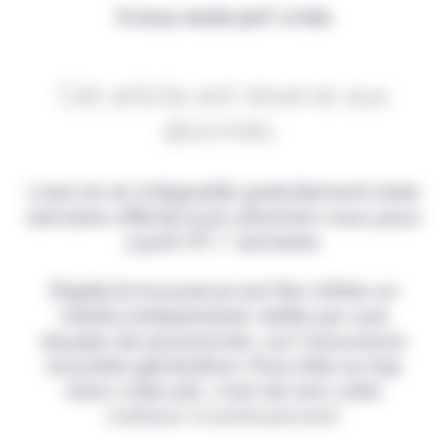
Il vous reste 90% à lire
Cet article est réservé aux
abonnés.
Lisez-le en intégralité gratuitement (1ère
semaine offerte) puis abonnez-vous pour
2,90€ HT / semaine.
Digital & Assurance est fier d'être un
média indépendant, édité par une
équipe de passionnés, sur l'assurance
nouvelle génération. Pour être au top
dans votre job, c'est de loin votre
meilleur investissement.