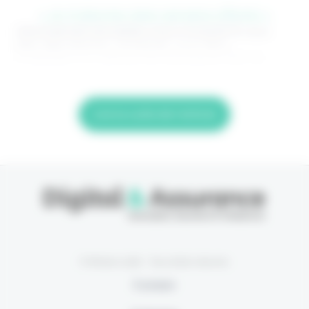
> Je m'abonne (1ère semaine offerte) <
(Abonnement annulable à tout moment) Si vous
êtes déjà abonné, connectez-vous Nom
d'utilisateur ou adresse de messagerie. Mot de
Lire la suite de l'article
© Eficiens 2026 - Tous droits réservés
À propos