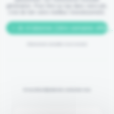
génération. Pour être au top dans votre job,
c'est de loin votre meilleur investissement.
> Je m'abonne (1ère semaine offerte
(Abonnement annulable à tout moment)
Si vous êtes déjà abonné, connectez-vous