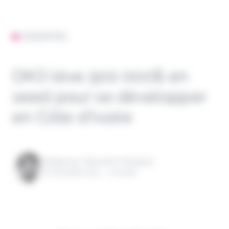
L'ESSENTIEL
OKO lève 500 000$ en
seed pour se développer
en Côte d’Ivoire
Rédigé par Alexandre Pengloan
le 06 juillet 2022 - 1 minute