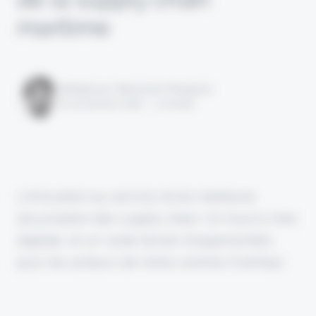
maritime
Rédigé par Alexandre Pengloan
le 20 janvier 2025 - 1 minute
L'innovation au service d'une meilleure
sécurisation des supply chain. Un must à l'ère
digitale, et un vaste terrain d'opportunités
pour les acteurs de niche comme Overhaul.