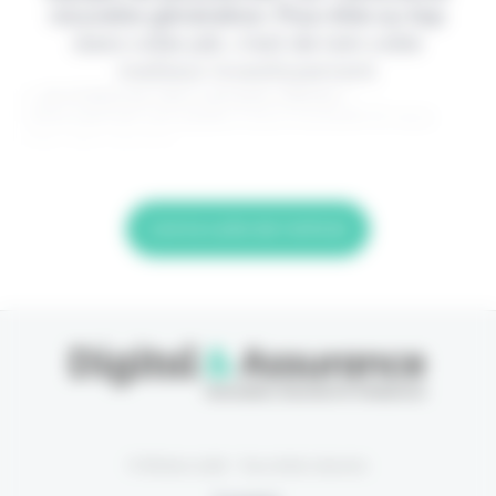
nouvelle génération. Pour être au top
dans votre job, c'est de loin votre
meilleur investissement.
> Je m'abonne (1ère semaine offerte) <
(Abonnement annulable à tout moment) Si vous
êtes déjà abonné,
Lire la suite de l'article
© Eficiens 2026 - Tous droits réservés