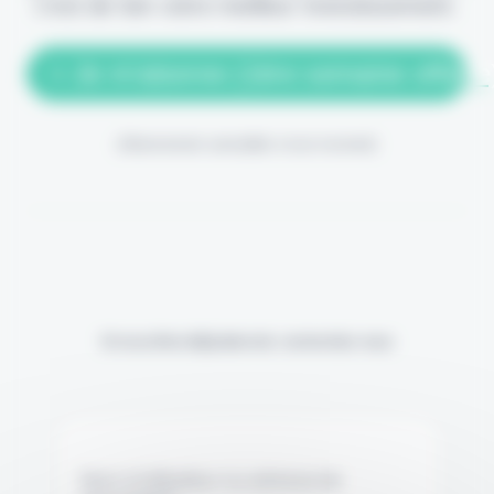
c'est de loin votre meilleur investissement.
> Je m'abonne (1ère semaine offerte
(Abonnement annulable à tout moment)
Si vous êtes déjà abonné, connectez-vous
Nom d'utilisateur ou adresse de