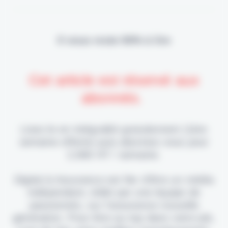
Il vous reste 90% à lire
Cet article est réservé aux
abonnés.
Lisez-le en intégralité gratuitement (1ère
semaine offerte) puis abonnez-vous pour
2,90€ HT / semaine.
Digital & Assurance est fier d'être un média
indépendant, édité par une équipe de
passionnés, sur l'assurance nouvelle
génération. Pour être au top dans votre job,