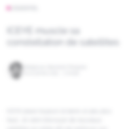
L'ESSENTIEL
ICEYE muscle sa
constellation de satellites
Rédigé par Alexandre Pengloan
le 20 janvier 2025 - 1 minute
ICEYE place toujours la barre un peu plus
haut... et vient d'envoyer de nouveaux
satellites en orbite afin de renforcer son