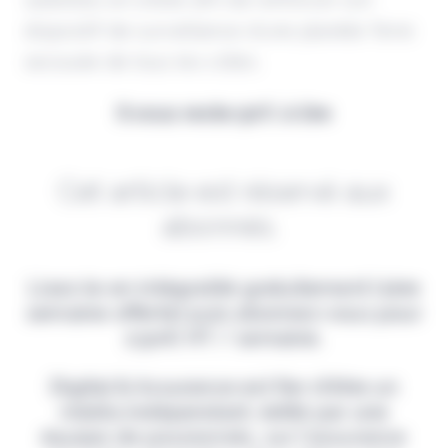
dispositif de surveillance d'une planète Terre
secouée de tous les côtés.
Il vous reste 90% à lire
Cet article est réservé aux
abonnés.
Lisez-le en intégralité gratuitement (1ère
semaine offerte) puis abonnez-vous pour
2,90€ HT / semaine.
Digital & Assurance est fier d'être un
média indépendant, édité par une
équipe de passionnés, sur l'assurance