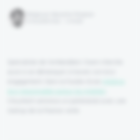
Rédigé par Alexandre Pengloan
le 16 juillet 2024 - 1 minute
Spécialiste de l'embedded, Owen cherche
aussi à se démarquer à travers son éco-
engagement. Dans la foulée d'une
initiative
éco-responsable autour du mobilier
,
l'insurtech annonce un partenariat avec une
startup de la finance verte.