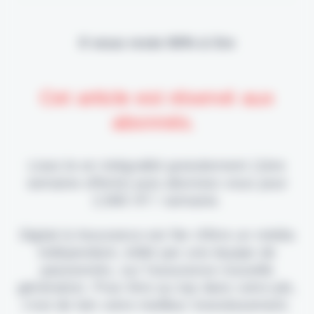
Il vous reste 90% à lire
Cet article est réservé aux
abonnés.
Lisez-le en intégralité gratuitement (1ère
semaine offerte) puis abonnez-vous pour
2,90€ HT / semaine.
Digital & Assurance est fier d'être un média
indépendant, édité par une équipe de
passionnés, sur l'assurance nouvelle
génération. Pour être au top dans votre job,
c'est de loin votre meilleur investissement.