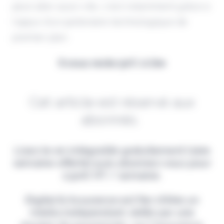
peut aller aussi vite, c'est notamment grâce à
l'appui d'un partenaire technologique de
premier plan.
Il vous reste 90% à lire
Cet article est réservé aux
abonnés.
Lisez-le en intégralité gratuitement (1ère
semaine offerte) puis abonnez-vous pour
2,90€ HT / semaine.
Digital & Assurance est fier d'être un
média indépendant, édité par une