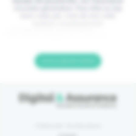
équipe de passionnés, sur l'assurance
nouvelle génération. Pour être au top
dans votre job, c'est de loin votre
meilleur investissement.
> Je m'abonne (1ère semaine offerte) <
(Abonnement annulable à tout moment) Si
Lire la suite de l'article
© Eficiens 2026 - Tous droits réservés
À propos