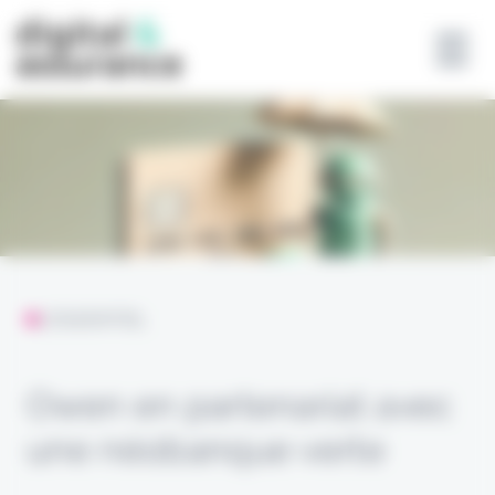
Panneau de gestion des cookies
L'ESSENTIEL
Owen en partenariat avec
une néobanque verte