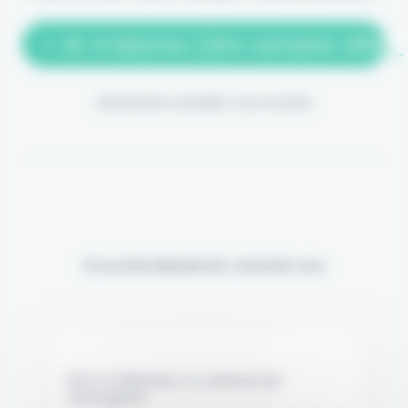
> Je m'abonne (1ère semaine offerte
(Abonnement annulable à tout moment)
Si vous êtes déjà abonné, connectez-vous
Nom d'utilisateur ou adresse de
messagerie.