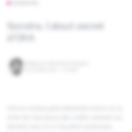
L'ESSENTIEL
Socotra, l’atout secret
d’OKA
Rédigé par Alexandre Pengloan
le 16 juillet 2024 - 1 minute
OKA se montre particulièrement active sur la
niche de l'assurance des crédits carbone ces
derniers mois. Et si l'insurtech américaine