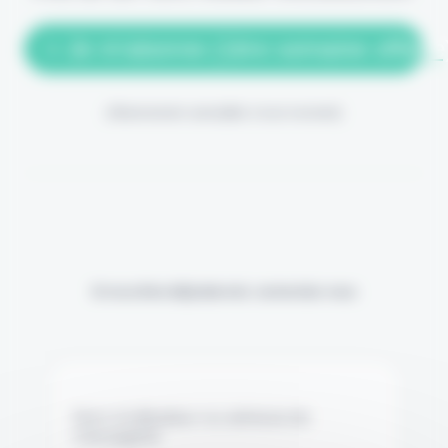
> Je m'abonne (1ère semaine offerte
(Abonnement annulable à tout moment)
Si vous êtes déjà abonné, connectez-vous
Nom d'utilisateur ou adresse de
messagerie.