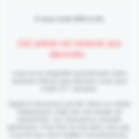
Il vous reste 90% à lire
Cet article est réservé aux
abonnés.
Lisez-le en intégralité gratuitement (1ère
semaine offerte) puis abonnez-vous pour
2,90€ HT / semaine.
Digital & Assurance est fier d'être un média
indépendant, édité par une équipe de
passionnés, sur l'assurance nouvelle
génération. Pour être au top dans votre job,
c'est de loin votre meilleur investissement.