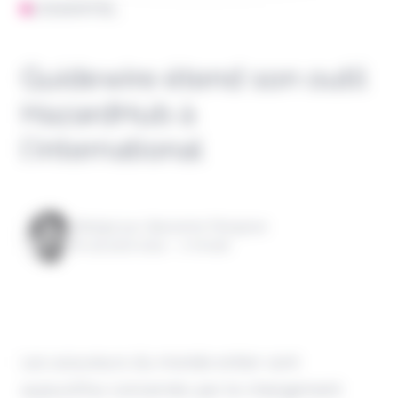
L'ESSENTIEL
Guidewire étend son outil
HazardHub à
l’international
Rédigé par Alexandre Pengloan
le 29 août 2024 - 1 minute
Les assureurs du monde entier sont
aujourd'hui concernés par le changement