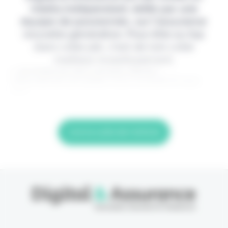
média indépendant, édité par une
équipe de passionnés, sur l'assurance
nouvelle génération. Pour être au top
dans votre job, c'est de loin votre
meilleur investissement.
> Je m'abonne (1ère semaine offerte) <
(Abonnement annulable à tout moment) Si vous
êtes
Lire la suite de l'article