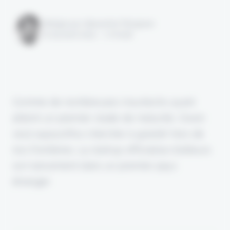
Rédigé par Alexandre Pengloan
le 29 août 2024 - 1 minute
Comme de nombreuses insurtechs ayant
atteint un premier stade de maturité, Owen
veut aujourd'hui chercher à grandir hors de
nos frontières. La startup officialise d'ailleurs
son lancement dans un premier pays
étranger.