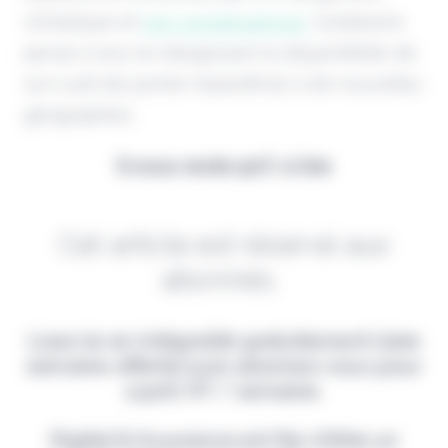
climatique et
ses conséquences
. Guidewire
pense à eux en élargissant la disponibilité de
son outil de pointe HazardHub à de nouvelles
géographies.
Il vous reste 90% à lire
Cet article est réservé aux
abonnés.
Lisez-le en intégralité gratuitement (1ère
semaine offerte) puis abonnez-vous pour
2,90€ HT / semaine.
Digital & Assurance est fier d'être un