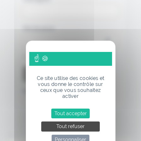
Mot de passe
Se souvenir de moi
Ce site utilise des cookies et
vous donne le contrôle sur
ceux que vous souhaitez
Mot de passe oublié
activer
Tout accepter
Tout refuser
Annonce
Personnaliser